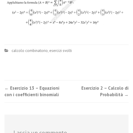
calcolo combinatorio
,
esercizi svolti
Post
←
Esercizio 13 – Equazioni
Esercizio 2 – Calcolo di
con i coefficienti binomiali
Probabilità
→
navigation
Lascia un commento