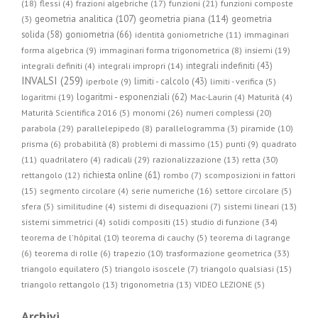
(18)
flessi (4)
frazioni algebriche (17)
funzioni (21)
funzioni composte
geometria piana (114)
geometria analitica (107)
geometria
(3)
solida (58)
goniometria (66)
identità goniometriche (11)
immaginari
forma algebrica (9)
immaginari forma trigonometrica (8)
insiemi (19)
integrali indefiniti (43)
integrali definiti (4)
integrali impropri (14)
INVALSI (259)
limiti - calcolo (43)
iperbole (9)
limiti - verifica (5)
logaritmi - esponenziali (62)
logaritmi (19)
Mac-Laurin (4)
Maturità (4)
Maturità Scientifica 2016 (5)
monomi (26)
numeri complessi (20)
parabola (29)
parallelepipedo (8)
parallelogramma (3)
piramide (10)
prisma (6)
probabilità (8)
problemi di massimo (15)
punti (9)
quadrato
radicali (29)
retta (30)
(11)
quadrilatero (4)
razionalizzazione (13)
richiesta online (61)
rettangolo (12)
rombo (7)
scomposizioni in fattori
(15)
segmento circolare (4)
serie numeriche (16)
settore circolare (5)
sfera (5)
similitudine (4)
sistemi di disequazioni (7)
sistemi lineari (13)
studio di funzione (34)
sistemi simmetrici (4)
solidi compositi (15)
teorema de l'hôpital (10)
teorema di cauchy (5)
teorema di lagrange
trasformazione geometrica (33)
(6)
teorema di rolle (6)
trapezio (10)
triangolo equilatero (5)
triangolo isoscele (7)
triangolo qualsiasi (15)
triangolo rettangolo (13)
trigonometria (13)
VIDEO LEZIONE (5)
Archivi