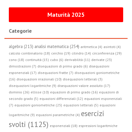
Maturità 2025
Categorie
algebra (213)
analisi matematica (254)
aritmetica (4)
asintoti (4)
circonferenza (29)
calcolo combinatorio (18)
cerchio (19)
cilindro (14)
cono (18)
continuità (15)
cubo (6)
derivabilità (11)
derivate (23)
dimostrazioni (7)
disequazioni di primo grado (6)
disequazioni
esponenziali (17)
disequazioni fratte (7)
disequazioni goniometriche
(16)
disequazioni irrazionali (10)
disequazioni letterali (3)
disequazioni logaritmiche (9)
disequazioni valore assoluto (17)
dominio (26)
ellisse (10)
equazioni di primo grado (16)
equazioni di
secondo grado (5)
equazioni differenziali (12)
equazioni esponenziali
(7)
equazioni goniometriche (25)
equazioni letterali (5)
equazioni
esercizi
logaritmiche (9)
equazioni parametriche (4)
svolti (1125)
esponenziali (18)
espressioni logaritmiche