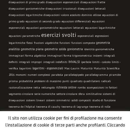
disequazioni di primo grado
disequazioni esponenziali
disequazioni fratte
disequazioni goniometriche
disequazioni irrazionali
disequazioni letterali
disequazioni logaritmiche
disequazioni valore assoluto
dominio
ellisse
equazioni di
primo grado
equazioni di secondo grado
equazioni differenziali
equazioni
esponenziali
equazioni goniometriche
equazioni letterali
equazioni logaritmiche
esercizi svolti
equazioni parametriche
esponenziali
espressioni
geometria
logaritmiche
flessi
frazioni algebriche
funzioni
funzioni composte
analitica
geometria piana
geometria solida
goniometria
identità goniometriche
immaginari forma algebrica
immaginari forma trigonometrica
insiemi
integrali
INVALSI
integrali indefiniti
limiti - calcolo
definiti
integrali impropri
iperbole
limiti -
logaritmi - esponenziali
verifica
logaritmi
Mac-Laurin
Maturità
Maturità Scientifica
2016
monomi
numeri complessi
parabola
parallelepipedo
parallelogramma
piramide
prisma
probabilità
problemi di massimo
punti
quadrato
quadrilatero
radicali
richiesta online
razionalizzazione
retta
rettangolo
rombo
scomposizioni in fattori
segmento circolare
serie numeriche
settore circolare
sfera
similitudine
sistemi di
disequazioni
sistemi lineari
sistemi simmetrici
solidi compositi
studio di funzione
teorema de l'hôpital
teorema di cauchy
teorema di lagrange
teorema di rolle
trapezio
trasformazione geometrica
triangolo equilatero
triangolo isoscele
triangolo
Il sito non utilizza cookie per fini di profilazione ma consente
qualsiasi
triangolo rettangolo
trigonometria
VIDEO LEZIONE
l’installazione di cookie di terze parti anche profilanti. Cliccando