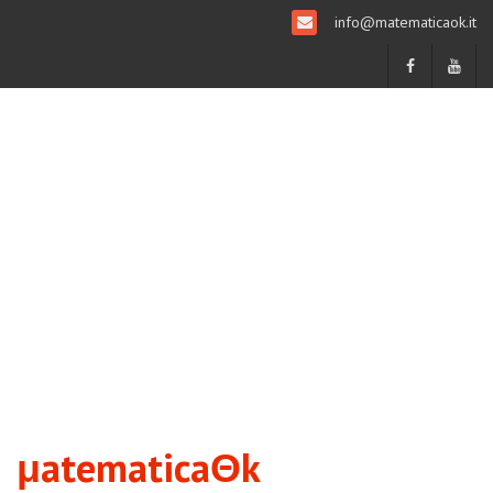
info@matematicaok.it
μatematicaΘk