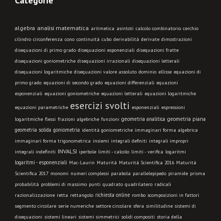
Categorie
algebra
analisi matematica
aritmetica
asintoti
calcolo combinatorio
cerchio
cilindro
circonferenza
cono
continuità
cubo
derivabilità
derivate
dimostrazioni
disequazioni di primo grado
disequazioni esponenziali
disequazioni fratte
disequazioni goniometriche
disequazioni irrazionali
disequazioni letterali
disequazioni logaritmiche
disequazioni valore assoluto
dominio
ellisse
equazioni di
primo grado
equazioni di secondo grado
equazioni differenziali
equazioni
esponenziali
equazioni goniometriche
equazioni letterali
equazioni logaritmiche
esercizi svolti
equazioni parametriche
esponenziali
espressioni
geometria analitica
geometria piana
logaritmiche
flessi
frazioni algebriche
funzioni
geometria solida
goniometria
identità goniometriche
immaginari forma algebrica
immaginari forma trigonometrica
insiemi
integrali definiti
integrali impropri
INVALSI
integrali indefiniti
limiti - calcolo
iperbole
limiti - verifica
logaritmi
logaritmi - esponenziali
Mac-Laurin
Maturità
Maturità Scientifica 2016
Maturità
Scientifica 2017
monomi
numeri complessi
parabola
parallelepipedo
piramide
prisma
probabilità
problemi di massimo
punti
quadrato
quadrilatero
radicali
richiesta online
razionalizzazione
retta
rettangolo
rombo
scomposizioni in fattori
segmento circolare
serie numeriche
settore circolare
sfera
similitudine
sistemi di
disequazioni
sistemi lineari
sistemi simmetrici
solidi compositi
storia della