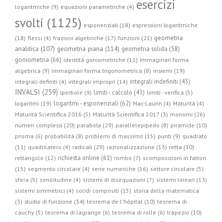
esercizi
logaritmiche (9)
equazioni parametriche (4)
svolti (1125)
esponenziali (18)
espressioni logaritmiche
geometria
(18)
flessi (4)
frazioni algebriche (17)
funzioni (21)
geometria piana (114)
analitica (107)
geometria solida (58)
goniometria (66)
identità goniometriche (11)
immaginari forma
algebrica (9)
immaginari forma trigonometrica (8)
insiemi (19)
integrali indefiniti (43)
integrali definiti (4)
integrali impropri (14)
INVALSI (259)
limiti - calcolo (43)
iperbole (9)
limiti - verifica (5)
logaritmi - esponenziali (62)
logaritmi (19)
Mac-Laurin (4)
Maturità (4)
Maturità Scientifica 2016 (5)
Maturità Scientifica 2017 (3)
monomi (26)
parabola (29)
numeri complessi (20)
parallelepipedo (8)
piramide (10)
prisma (6)
probabilità (8)
problemi di massimo (15)
punti (9)
quadrato
radicali (29)
retta (30)
(11)
quadrilatero (4)
razionalizzazione (13)
richiesta online (61)
rettangolo (12)
rombo (7)
scomposizioni in fattori
(15)
segmento circolare (4)
serie numeriche (16)
settore circolare (5)
sfera (5)
similitudine (4)
sistemi di disequazioni (7)
sistemi lineari (13)
sistemi simmetrici (4)
solidi compositi (15)
storia della matematica
studio di funzione (34)
(3)
teorema de l'hôpital (10)
teorema di
cauchy (5)
teorema di lagrange (6)
teorema di rolle (6)
trapezio (10)