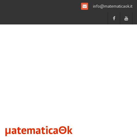
info@matematicaok.it
μatematicaΘk