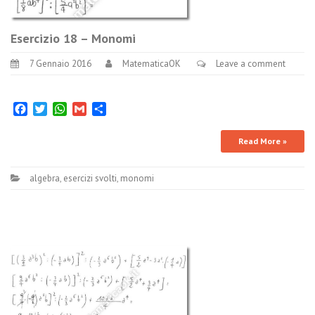
Esercizio 18 – Monomi
7 Gennaio 2016
MatematicaOK
Leave a comment
Facebook
Twitter
WhatsApp
Gmail
Condividi
Read More »
algebra
,
esercizi svolti
,
monomi