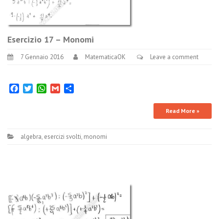
Esercizio 17 – Monomi
7 Gennaio 2016
MatematicaOK
Leave a comment
Facebook
Twitter
WhatsApp
Gmail
Condividi
Read More »
algebra
,
esercizi svolti
,
monomi