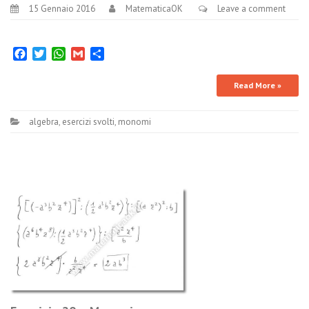
15 Gennaio 2016
MatematicaOK
Leave a comment
Facebook
Twitter
WhatsApp
Gmail
Condividi
Read More »
algebra
,
esercizi svolti
,
monomi