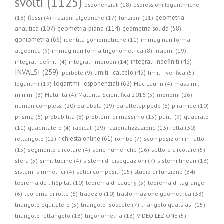
svolti (1125)
esponenziali (18)
espressioni logaritmiche
geometria
(18)
flessi (4)
frazioni algebriche (17)
funzioni (21)
geometria piana (114)
analitica (107)
geometria solida (58)
goniometria (66)
identità goniometriche (11)
immaginari forma
algebrica (9)
immaginari forma trigonometrica (8)
insiemi (19)
integrali indefiniti (43)
integrali definiti (4)
integrali impropri (14)
INVALSI (259)
limiti - calcolo (43)
iperbole (9)
limiti - verifica (5)
logaritmi - esponenziali (62)
logaritmi (19)
Mac-Laurin (4)
massimi,
minimi (3)
Maturità (4)
Maturità Scientifica 2016 (5)
monomi (26)
parabola (29)
numeri complessi (20)
parallelepipedo (8)
piramide (10)
prisma (6)
probabilità (8)
problemi di massimo (15)
punti (9)
quadrato
radicali (29)
retta (30)
(11)
quadrilatero (4)
razionalizzazione (13)
richiesta online (61)
rettangolo (12)
rombo (7)
scomposizioni in fattori
(15)
segmento circolare (4)
serie numeriche (16)
settore circolare (5)
sfera (5)
similitudine (4)
sistemi di disequazioni (7)
sistemi lineari (13)
studio di funzione (34)
sistemi simmetrici (4)
solidi compositi (15)
teorema de l'hôpital (10)
teorema di cauchy (5)
teorema di lagrange
trasformazione geometrica (33)
(6)
teorema di rolle (6)
trapezio (10)
triangolo equilatero (5)
triangolo isoscele (7)
triangolo qualsiasi (15)
triangolo rettangolo (13)
trigonometria (13)
VIDEO LEZIONE (5)