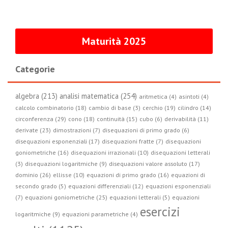
Maturità 2025
Categorie
algebra (213)
analisi matematica (254)
aritmetica (4)
asintoti (4)
calcolo combinatorio (18)
cambio di base (3)
cerchio (19)
cilindro (14)
circonferenza (29)
cono (18)
continuità (15)
cubo (6)
derivabilità (11)
derivate (23)
dimostrazioni (7)
disequazioni di primo grado (6)
disequazioni esponenziali (17)
disequazioni fratte (7)
disequazioni
goniometriche (16)
disequazioni irrazionali (10)
disequazioni letterali
(3)
disequazioni logaritmiche (9)
disequazioni valore assoluto (17)
dominio (26)
ellisse (10)
equazioni di primo grado (16)
equazioni di
secondo grado (5)
equazioni differenziali (12)
equazioni esponenziali
(7)
equazioni goniometriche (25)
equazioni letterali (5)
equazioni
esercizi
logaritmiche (9)
equazioni parametriche (4)