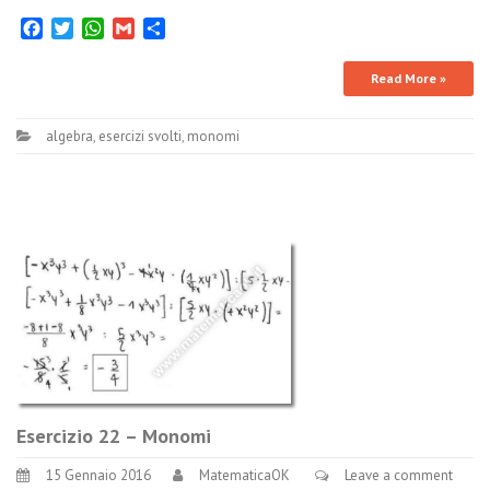
Facebook
Twitter
WhatsApp
Gmail
Condividi
Read More »
algebra
,
esercizi svolti
,
monomi
Esercizio 22 – Monomi
15 Gennaio 2016
MatematicaOK
Leave a comment