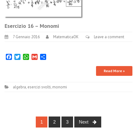
Esercizio 16 – Monomi
7 Gennaio 2016
MatematicaOK
Leave a comment
Facebook
Twitter
WhatsApp
Gmail
Condividi
Read More »
algebra
,
esercizi svolti
,
monomi
Posts
1
2
3
Next
navigation