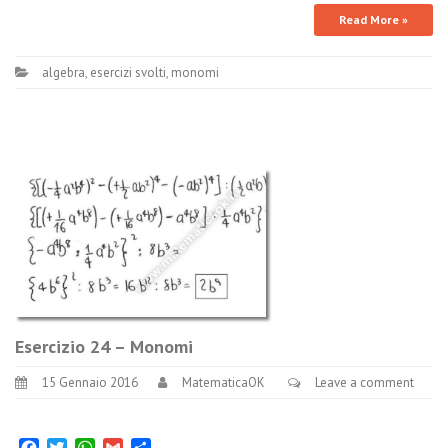
Read More »
algebra
,
esercizi svolti
,
monomi
Esercizio 24 – Monomi
15 Gennaio 2016
MatematicaOK
Leave a comment
Facebook
Twitter
WhatsApp
Gmail
Condividi