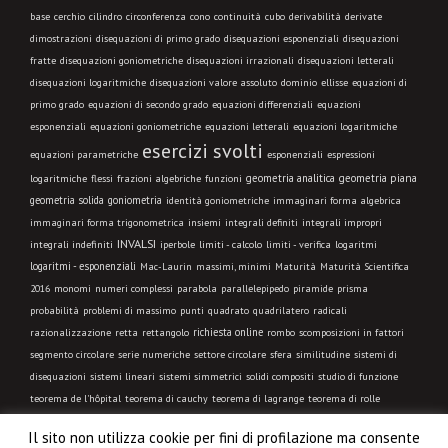
base
cerchio
cilindro
circonferenza
cono
continuità
cubo
derivabilità
derivate
dimostrazioni
disequazioni di primo grado
disequazioni esponenziali
disequazioni
fratte
disequazioni goniometriche
disequazioni irrazionali
disequazioni letterali
disequazioni logaritmiche
disequazioni valore assoluto
dominio
ellisse
equazioni di
primo grado
equazioni di secondo grado
equazioni differenziali
equazioni
esponenziali
equazioni goniometriche
equazioni letterali
equazioni logaritmiche
esercizi svolti
equazioni parametriche
esponenziali
espressioni
geometria analitica
geometria piana
logaritmiche
flessi
frazioni algebriche
funzioni
geometria solida
goniometria
identità goniometriche
immaginari forma algebrica
immaginari forma trigonometrica
insiemi
integrali definiti
integrali impropri
INVALSI
integrali indefiniti
limiti - calcolo
iperbole
limiti - verifica
logaritmi
logaritmi - esponenziali
Mac-Laurin
massimi, minimi
Maturità
Maturità Scientifica
2016
monomi
numeri complessi
parabola
parallelepipedo
piramide
prisma
probabilità
problemi di massimo
punti
quadrato
quadrilatero
radicali
richiesta online
razionalizzazione
retta
rettangolo
rombo
scomposizioni in fattori
segmento circolare
serie numeriche
settore circolare
sfera
similitudine
sistemi di
disequazioni
sistemi lineari
sistemi simmetrici
solidi compositi
studio di funzione
teorema de l'hôpital
teorema di cauchy
teorema di lagrange
teorema di rolle
trapezio
trasformazione geometrica
triangolo equilatero
triangolo isoscele
triangolo
Il sito non utilizza cookie per fini di profilazione ma consente
qualsiasi
triangolo rettangolo
trigonometria
VIDEO LEZIONE