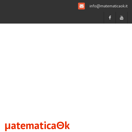
info@matematicaok.it
μatematicaΘk