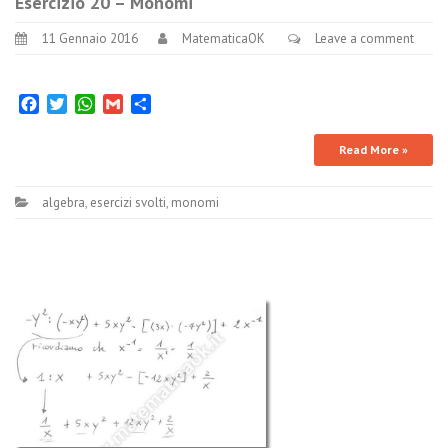
Esercizio 20 – Monomi
11 Gennaio 2016
MatematicaOK
Leave a comment
Facebook
Twitter
WhatsApp
Gmail
Condividi
Read More »
algebra
,
esercizi svolti
,
monomi