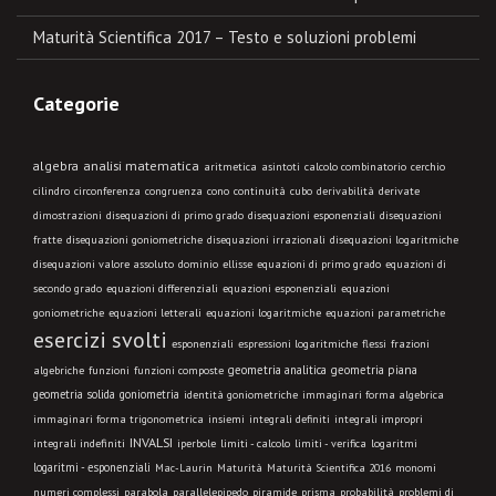
Maturità Scientifica 2017 – Testo e soluzioni problemi
Categorie
algebra
analisi matematica
aritmetica
asintoti
calcolo combinatorio
cerchio
cilindro
circonferenza
congruenza
cono
continuità
cubo
derivabilità
derivate
dimostrazioni
disequazioni di primo grado
disequazioni esponenziali
disequazioni
fratte
disequazioni goniometriche
disequazioni irrazionali
disequazioni logaritmiche
disequazioni valore assoluto
dominio
ellisse
equazioni di primo grado
equazioni di
secondo grado
equazioni differenziali
equazioni esponenziali
equazioni
goniometriche
equazioni letterali
equazioni logaritmiche
equazioni parametriche
esercizi svolti
esponenziali
espressioni logaritmiche
flessi
frazioni
geometria analitica
geometria piana
algebriche
funzioni
funzioni composte
geometria solida
goniometria
identità goniometriche
immaginari forma algebrica
immaginari forma trigonometrica
insiemi
integrali definiti
integrali impropri
INVALSI
integrali indefiniti
limiti - calcolo
iperbole
limiti - verifica
logaritmi
logaritmi - esponenziali
Mac-Laurin
Maturità
Maturità Scientifica 2016
monomi
numeri complessi
parabola
parallelepipedo
piramide
prisma
probabilità
problemi di