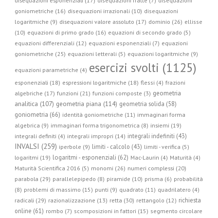
disequazioni esponenziali (17)
disequazioni fratte (7)
disequazioni
goniometriche (16)
disequazioni irrazionali (10)
disequazioni
logaritmiche (9)
disequazioni valore assoluto (17)
dominio (26)
ellisse
(10)
equazioni di primo grado (16)
equazioni di secondo grado (5)
equazioni differenziali (12)
equazioni esponenziali (7)
equazioni
goniometriche (25)
equazioni letterali (5)
equazioni logaritmiche (9)
esercizi svolti (1125)
equazioni parametriche (4)
esponenziali (18)
espressioni logaritmiche (18)
flessi (4)
frazioni
geometria
algebriche (17)
funzioni (21)
funzioni composte (3)
geometria piana (114)
analitica (107)
geometria solida (58)
goniometria (66)
identità goniometriche (11)
immaginari forma
algebrica (9)
immaginari forma trigonometrica (8)
insiemi (19)
integrali indefiniti (43)
integrali definiti (4)
integrali impropri (14)
INVALSI (259)
limiti - calcolo (43)
iperbole (9)
limiti - verifica (5)
logaritmi - esponenziali (62)
logaritmi (19)
Mac-Laurin (4)
Maturità (4)
Maturità Scientifica 2016 (5)
monomi (26)
numeri complessi (20)
parabola (29)
parallelepipedo (8)
piramide (10)
prisma (6)
probabilità
(8)
problemi di massimo (15)
punti (9)
quadrato (11)
quadrilatero (4)
radicali (29)
retta (30)
richiesta
razionalizzazione (13)
rettangolo (12)
online (61)
rombo (7)
scomposizioni in fattori (15)
segmento circolare