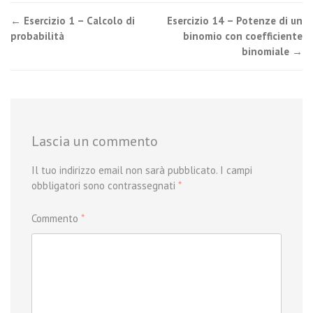
Post
←
Esercizio 1 – Calcolo di
Esercizio 14 – Potenze di un
probabilità
binomio con coefficiente
navigation
binomiale
→
Lascia un commento
Il tuo indirizzo email non sarà pubblicato.
I campi
obbligatori sono contrassegnati
*
Commento
*