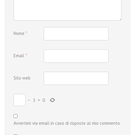
Nome
*
Email
*
Sito web
−
3
=
0
Avvertimi via email in caso di risposte al mio commento.