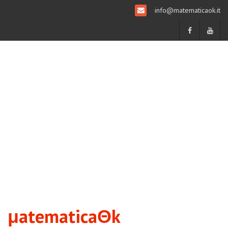
info@matematicaok.it
μatematicaΘk