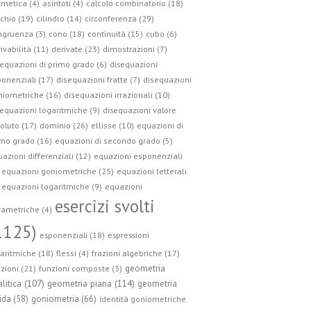
tmetica (4)
asintoti (4)
calcolo combinatorio (18)
circonferenza (29)
chio (19)
cilindro (14)
ngruenza (3)
cono (18)
continuità (15)
cubo (6)
ivabilità (11)
derivate (23)
dimostrazioni (7)
equazioni di primo grado (6)
disequazioni
onenziali (17)
disequazioni fratte (7)
disequazioni
niometriche (16)
disequazioni irrazionali (10)
equazioni logaritmiche (9)
disequazioni valore
oluto (17)
dominio (26)
ellisse (10)
equazioni di
mo grado (16)
equazioni di secondo grado (5)
azioni differenziali (12)
equazioni esponenziali
equazioni goniometriche (25)
equazioni letterali
equazioni logaritmiche (9)
equazioni
esercizi svolti
ametriche (4)
1125)
esponenziali (18)
espressioni
aritmiche (18)
flessi (4)
frazioni algebriche (17)
geometria
zioni (21)
funzioni composte (3)
geometria piana (114)
litica (107)
geometria
ida (58)
goniometria (66)
identità goniometriche