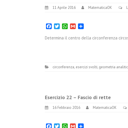
11 Aprile 2016
MatematicaOK
Facebook
Twitter
WhatsApp
Gmail
Condividi
Determina il centro della circonferenza circoscri
circonferenza
,
esercizi svolti
,
geometria analiti
Esercizio 22 – Fascio di rette
16 Febbraio 2016
MatematicaOK
Facebook
Twitter
WhatsApp
Gmail
Condividi