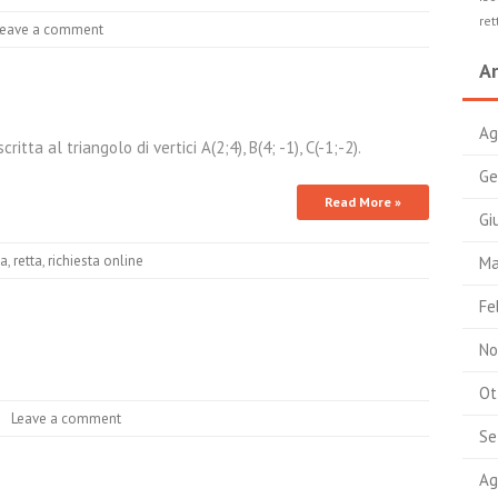
ret
Leave a comment
Ar
Ag
tta al triangolo di vertici A(2;4), B(4; -1), C(-1;-2).
Ge
Read More »
Gi
ca
,
retta
,
richiesta online
Ma
Fe
No
Ot
Leave a comment
Se
Ag