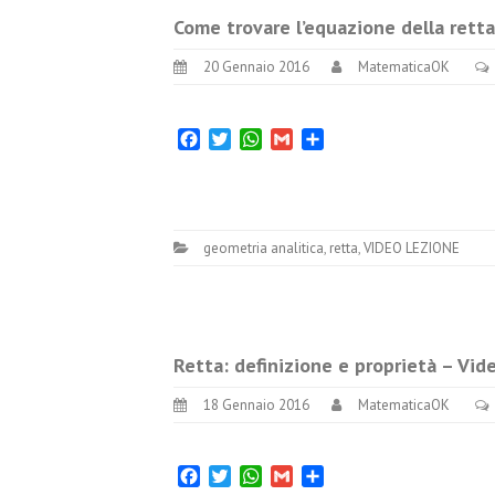
Come trovare l’equazione della rett
20 Gennaio 2016
MatematicaOK
Facebook
Twitter
WhatsApp
Gmail
Condividi
geometria analitica
,
retta
,
VIDEO LEZIONE
Retta: definizione e proprietà – Vid
18 Gennaio 2016
MatematicaOK
Facebook
Twitter
WhatsApp
Gmail
Condividi