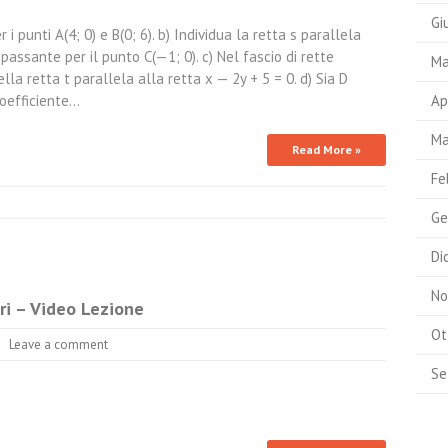
Gi
 i punti A(4; 0) e B(0; 6). b) Individua la retta s parallela
passante per il punto C(—1; 0). c) Nel fascio di rette
Ma
la retta t parallela alla retta x — 2y + 5 = 0. d) Sia D
coefficiente…
Ap
Ma
Read More »
Fe
Ge
Di
No
ri – Video Lezione
Ot
Leave a comment
Se