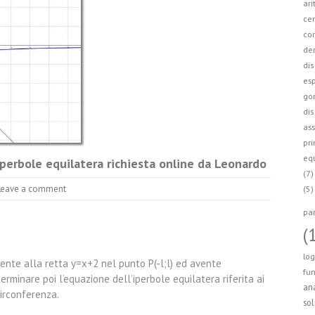
ari
cer
co
der
dis
esp
go
dis
ass
pri
equ
 iperbole equilatera richiesta online da Leonardo
(7)
Leave a comment
(5)
par
(
log
ente alla retta y=x+2 nel punto P(-l;l) ed avente
fun
rminare poi l’equazione dell’iperbole equilatera riferita ai
ana
circonferenza.
sol