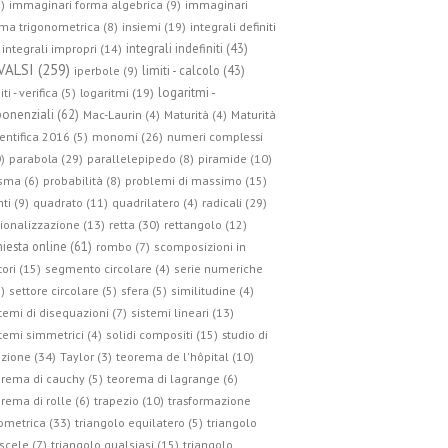
)
immaginari forma algebrica (9)
immaginari
ma trigonometrica (8)
insiemi (19)
integrali definiti
integrali indefiniti (43)
integrali impropri (14)
VALSI (259)
limiti - calcolo (43)
iperbole (9)
logaritmi -
iti - verifica (5)
logaritmi (19)
onenziali (62)
Mac-Laurin (4)
Maturità (4)
Maturità
entifica 2016 (5)
monomi (26)
numeri complessi
parabola (29)
)
parallelepipedo (8)
piramide (10)
sma (6)
probabilità (8)
problemi di massimo (15)
radicali (29)
ti (9)
quadrato (11)
quadrilatero (4)
retta (30)
ionalizzazione (13)
rettangolo (12)
hiesta online (61)
rombo (7)
scomposizioni in
tori (15)
segmento circolare (4)
serie numeriche
)
settore circolare (5)
sfera (5)
similitudine (4)
temi di disequazioni (7)
sistemi lineari (13)
studio di
temi simmetrici (4)
solidi compositi (15)
zione (34)
Taylor (3)
teorema de l'hôpital (10)
rema di cauchy (5)
teorema di lagrange (6)
trasformazione
rema di rolle (6)
trapezio (10)
ometrica (33)
triangolo equilatero (5)
triangolo
scele (7)
triangolo qualsiasi (15)
triangolo