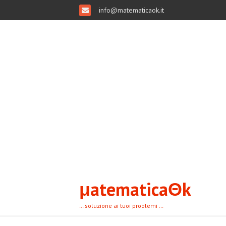
info@matematicaok.it
μatematicaΘk
… soluzione ai tuoi problemi …