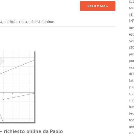
(11
Read More »
for
(4)
IN
ca
,
iperbole
,
retta
,
richiesta online
lim
esp
Sci
(20
pri
pun
raz
ric
fat
(16
sis
sis
fun
teo
teo
ge
 – richiesto online da Paolo
iso