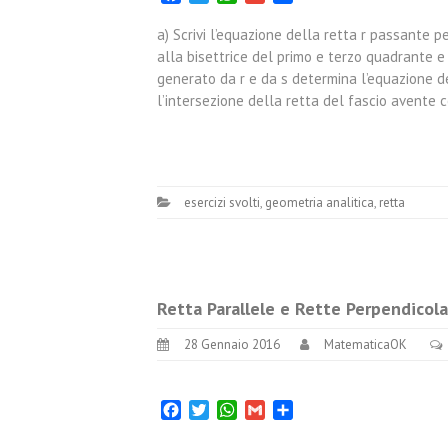
a) Scrivi l’equazione della retta r passante per
alla bisettrice del primo e terzo quadrante e 
generato da r e da s determina l’equazione del
l’intersezione della retta del fascio avente 
esercizi svolti
,
geometria analitica
,
retta
Retta Parallele e Rette Perpendicola
28 Gennaio 2016
MatematicaOK
Facebook
Twitter
WhatsApp
Gmail
Condividi