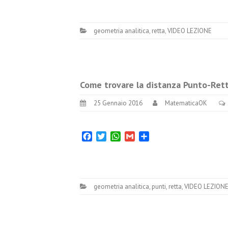
geometria analitica
,
retta
,
VIDEO LEZIONE
Come trovare la distanza Punto-Rett
25 Gennaio 2016
MatematicaOK
Facebook
Twitter
WhatsApp
Gmail
Condividi
geometria analitica
,
punti
,
retta
,
VIDEO LEZION