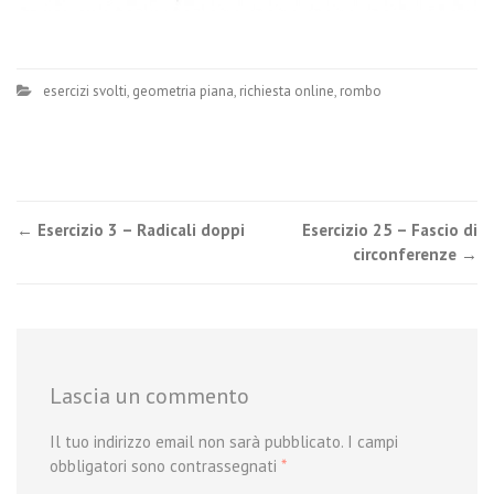
esercizi svolti
,
geometria piana
,
richiesta online
,
rombo
Post
←
Esercizio 3 – Radicali doppi
Esercizio 25 – Fascio di
circonferenze
→
navigation
Lascia un commento
Il tuo indirizzo email non sarà pubblicato.
I campi
obbligatori sono contrassegnati
*