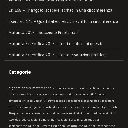
Es. 168 – Triangolo isoscele iscritto in una circonferenza
Esercizio 178 – Quadrilatero ABCD inscritto in circonferenza
Maturità 2017 – Soluzione Problema 2
Maturità Scientifica 2017 – Testi e soluzioni quesiti
Maturità Scientifica 2017 – Testo e soluzioni problemi
Categorie
algebra
analisi matematica
aritmetica
asintoti
calcolo combinatorio
cerchio
cilindro
circonferenza
congruenza
cono
continuità
cubo
derivabilità
derivate
dimostrazioni
disequazioni di primo grado
disequazioni esponenziali
disequazioni
fratte
disequazioni goniometriche
disequazioni irrazionali
disequazioni logaritmiche
disequazioni valore assoluto
dominio
ellisse
equazioni di primo grado
equazioni di
secondo grado
equazioni differenziali
equazioni esponenziali
equazioni
goniometriche
equazioni letterali
equazioni logaritmiche
equazioni parametriche