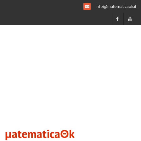
info@matematicaok.it
μatematicaΘk