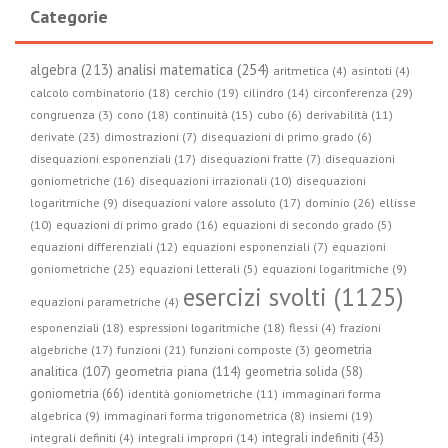
Categorie
algebra (213)
analisi matematica (254)
aritmetica (4)
asintoti (4)
circonferenza (29)
calcolo combinatorio (18)
cerchio (19)
cilindro (14)
congruenza (3)
cono (18)
continuità (15)
cubo (6)
derivabilità (11)
derivate (23)
dimostrazioni (7)
disequazioni di primo grado (6)
disequazioni esponenziali (17)
disequazioni fratte (7)
disequazioni
goniometriche (16)
disequazioni irrazionali (10)
disequazioni
logaritmiche (9)
disequazioni valore assoluto (17)
dominio (26)
ellisse
(10)
equazioni di primo grado (16)
equazioni di secondo grado (5)
equazioni differenziali (12)
equazioni esponenziali (7)
equazioni
goniometriche (25)
equazioni letterali (5)
equazioni logaritmiche (9)
esercizi svolti (1125)
equazioni parametriche (4)
esponenziali (18)
espressioni logaritmiche (18)
flessi (4)
frazioni
geometria
algebriche (17)
funzioni (21)
funzioni composte (3)
geometria piana (114)
analitica (107)
geometria solida (58)
goniometria (66)
identità goniometriche (11)
immaginari forma
algebrica (9)
immaginari forma trigonometrica (8)
insiemi (19)
integrali indefiniti (43)
integrali definiti (4)
integrali impropri (14)