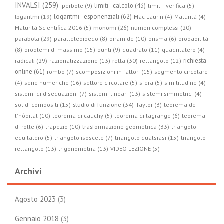
INVALSI (259)
limiti - calcolo (43)
iperbole (9)
limiti - verifica (5)
logaritmi - esponenziali (62)
logaritmi (19)
Mac-Laurin (4)
Maturità (4)
Maturità Scientifica 2016 (5)
monomi (26)
numeri complessi (20)
parabola (29)
parallelepipedo (8)
piramide (10)
prisma (6)
probabilità
(8)
problemi di massimo (15)
punti (9)
quadrato (11)
quadrilatero (4)
radicali (29)
retta (30)
richiesta
razionalizzazione (13)
rettangolo (12)
online (61)
rombo (7)
scomposizioni in fattori (15)
segmento circolare
(4)
serie numeriche (16)
settore circolare (5)
sfera (5)
similitudine (4)
sistemi di disequazioni (7)
sistemi lineari (13)
sistemi simmetrici (4)
studio di funzione (34)
solidi compositi (15)
Taylor (3)
teorema de
l'hôpital (10)
teorema di cauchy (5)
teorema di lagrange (6)
teorema
trasformazione geometrica (33)
di rolle (6)
trapezio (10)
triangolo
equilatero (5)
triangolo isoscele (7)
triangolo qualsiasi (15)
triangolo
rettangolo (13)
trigonometria (13)
VIDEO LEZIONE (5)
Archivi
Agosto 2023
(3)
Gennaio 2018
(3)