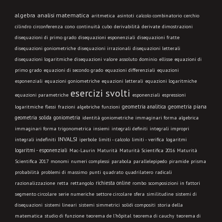
algebra
analisi matematica
aritmetica
asintoti
calcolo combinatorio
cerchio
cilindro
circonferenza
cono
continuità
cubo
derivabilità
derivate
dimostrazioni
disequazioni di primo grado
disequazioni esponenziali
disequazioni fratte
disequazioni goniometriche
disequazioni irrazionali
disequazioni letterali
disequazioni logaritmiche
disequazioni valore assoluto
dominio
ellisse
equazioni di
primo grado
equazioni di secondo grado
equazioni differenziali
equazioni
esponenziali
equazioni goniometriche
equazioni letterali
equazioni logaritmiche
esercizi svolti
equazioni parametriche
esponenziali
espressioni
geometria analitica
geometria piana
logaritmiche
flessi
frazioni algebriche
funzioni
geometria solida
goniometria
identità goniometriche
immaginari forma algebrica
immaginari forma trigonometrica
insiemi
integrali definiti
integrali impropri
INVALSI
integrali indefiniti
limiti - calcolo
iperbole
limiti - verifica
logaritmi
logaritmi - esponenziali
Mac-Laurin
Maturità
Maturità Scientifica 2016
Maturità
Scientifica 2017
monomi
numeri complessi
parabola
parallelepipedo
piramide
prisma
probabilità
problemi di massimo
punti
quadrato
quadrilatero
radicali
richiesta online
razionalizzazione
retta
rettangolo
rombo
scomposizioni in fattori
segmento circolare
serie numeriche
settore circolare
sfera
similitudine
sistemi di
disequazioni
sistemi lineari
sistemi simmetrici
solidi compositi
storia della
matematica
studio di funzione
teorema de l'hôpital
teorema di cauchy
teorema di