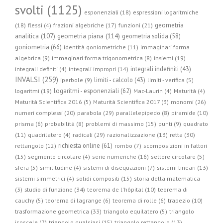
svolti (1125)
esponenziali (18)
espressioni logaritmiche
geometria
(18)
flessi (4)
frazioni algebriche (17)
funzioni (21)
geometria piana (114)
analitica (107)
geometria solida (58)
goniometria (66)
identità goniometriche (11)
immaginari forma
algebrica (9)
immaginari forma trigonometrica (8)
insiemi (19)
integrali indefiniti (43)
integrali definiti (4)
integrali impropri (14)
INVALSI (259)
limiti - calcolo (43)
iperbole (9)
limiti - verifica (5)
logaritmi - esponenziali (62)
logaritmi (19)
Mac-Laurin (4)
Maturità (4)
Maturità Scientifica 2016 (5)
Maturità Scientifica 2017 (3)
monomi (26)
parabola (29)
numeri complessi (20)
parallelepipedo (8)
piramide (10)
prisma (6)
probabilità (8)
problemi di massimo (15)
punti (9)
quadrato
radicali (29)
retta (30)
(11)
quadrilatero (4)
razionalizzazione (13)
richiesta online (61)
rettangolo (12)
rombo (7)
scomposizioni in fattori
(15)
segmento circolare (4)
serie numeriche (16)
settore circolare (5)
sfera (5)
similitudine (4)
sistemi di disequazioni (7)
sistemi lineari (13)
sistemi simmetrici (4)
solidi compositi (15)
storia della matematica
studio di funzione (34)
(3)
teorema de l'hôpital (10)
teorema di
cauchy (5)
teorema di lagrange (6)
teorema di rolle (6)
trapezio (10)
trasformazione geometrica (33)
triangolo equilatero (5)
triangolo
isoscele (7)
triangolo qualsiasi (15)
triangolo rettangolo (13)