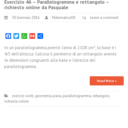
Esercizio 46 – Parallelogramma e rettangolo –
richiesto online da Pasquale
30 Gennaio 2016
MatematicaOK
Leave a comment
Facebook
Twitter
WhatsApp
Gmail
Condividi
In un parallelogramma,avente l’area di 2.028 cm², la base è i
4/3 dell’altezza. Calcola il perimetro di un rettangolo avente
le dimensioni congruenti alla base e l’altezza del
parallelogramma.
Read More »
esercizi svolti
,
geometria piana
,
parallelogramma
,
rettangolo
,
richiesta online