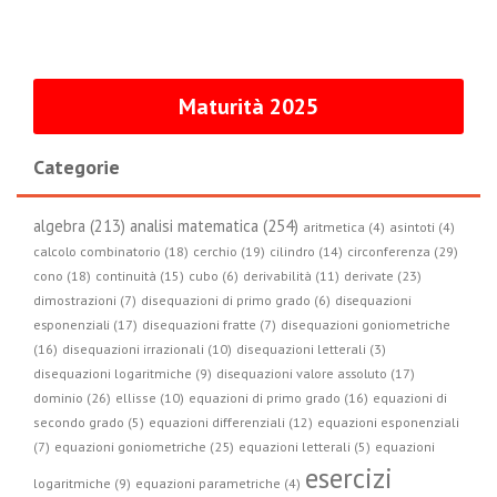
Maturità 2025
Categorie
algebra (213)
analisi matematica (254)
aritmetica (4)
asintoti (4)
circonferenza (29)
calcolo combinatorio (18)
cerchio (19)
cilindro (14)
cono (18)
continuità (15)
cubo (6)
derivabilità (11)
derivate (23)
dimostrazioni (7)
disequazioni di primo grado (6)
disequazioni
esponenziali (17)
disequazioni fratte (7)
disequazioni goniometriche
(16)
disequazioni irrazionali (10)
disequazioni letterali (3)
disequazioni logaritmiche (9)
disequazioni valore assoluto (17)
dominio (26)
ellisse (10)
equazioni di primo grado (16)
equazioni di
secondo grado (5)
equazioni differenziali (12)
equazioni esponenziali
(7)
equazioni goniometriche (25)
equazioni letterali (5)
equazioni
esercizi
logaritmiche (9)
equazioni parametriche (4)