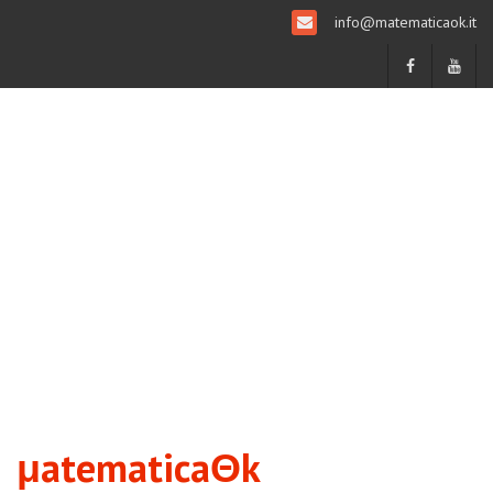
info@matematicaok.it
μatematicaΘk