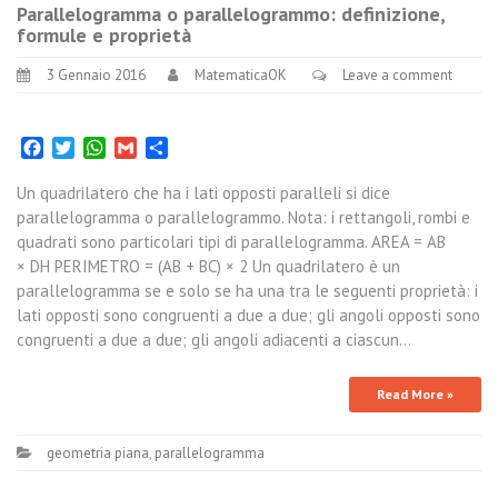
Parallelogramma o parallelogrammo: definizione,
formule e proprietà
3 Gennaio 2016
MatematicaOK
Leave a comment
Facebook
Twitter
WhatsApp
Gmail
Condividi
Un quadrilatero che ha i lati opposti paralleli si dice
parallelogramma o parallelogrammo. Nota: i rettangoli, rombi e
quadrati sono particolari tipi di parallelogramma. AREA = AB
× DH PERIMETRO = (AB + BC) × 2 Un quadrilatero è un
parallelogramma se e solo se ha una tra le seguenti proprietà: i
lati opposti sono congruenti a due a due; gli angoli opposti sono
congruenti a due a due; gli angoli adiacenti a ciascun…
Read More »
geometria piana
,
parallelogramma