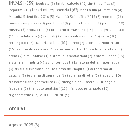
INVALSI (259)
limiti - calcolo (43)
iperbole (9)
limiti - verifica (5)
logaritmi - esponenziali (62)
logaritmi (19)
Mac-Laurin (4)
Maturità (4)
Maturità Scientifica 2016 (5)
Maturità Scientifica 2017 (3)
monomi (26)
parabola (29)
numeri complessi (20)
parallelepipedo (8)
piramide (10)
prisma (6)
probabilità (8)
problemi di massimo (15)
punti (9)
quadrato
radicali (29)
retta (30)
(11)
quadrilatero (4)
razionalizzazione (13)
richiesta online (61)
rettangolo (12)
rombo (7)
scomposizioni in fattori
(15)
segmento circolare (4)
serie numeriche (16)
settore circolare (5)
sfera (5)
similitudine (4)
sistemi di disequazioni (7)
sistemi lineari (13)
sistemi simmetrici (4)
solidi compositi (15)
storia della matematica
studio di funzione (34)
(3)
teorema de l'hôpital (10)
teorema di
cauchy (5)
teorema di lagrange (6)
teorema di rolle (6)
trapezio (10)
trasformazione geometrica (33)
triangolo equilatero (5)
triangolo
isoscele (7)
triangolo qualsiasi (15)
triangolo rettangolo (13)
trigonometria (13)
VIDEO LEZIONE (5)
Archivi
Agosto 2023
(3)