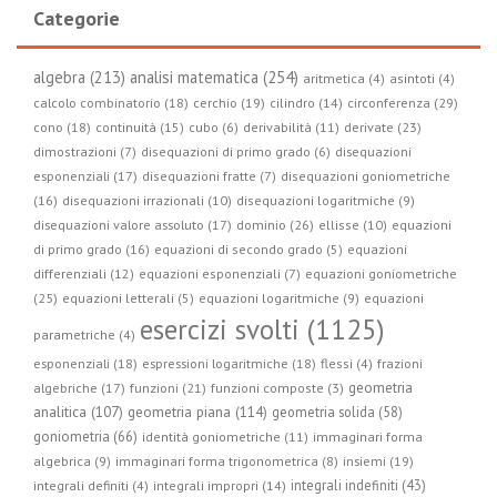
Categorie
algebra (213)
analisi matematica (254)
aritmetica (4)
asintoti (4)
circonferenza (29)
calcolo combinatorio (18)
cerchio (19)
cilindro (14)
cono (18)
continuità (15)
cubo (6)
derivabilità (11)
derivate (23)
dimostrazioni (7)
disequazioni di primo grado (6)
disequazioni
esponenziali (17)
disequazioni fratte (7)
disequazioni goniometriche
(16)
disequazioni irrazionali (10)
disequazioni logaritmiche (9)
disequazioni valore assoluto (17)
dominio (26)
ellisse (10)
equazioni
di primo grado (16)
equazioni di secondo grado (5)
equazioni
differenziali (12)
equazioni esponenziali (7)
equazioni goniometriche
(25)
equazioni letterali (5)
equazioni logaritmiche (9)
equazioni
esercizi svolti (1125)
parametriche (4)
esponenziali (18)
espressioni logaritmiche (18)
flessi (4)
frazioni
geometria
algebriche (17)
funzioni (21)
funzioni composte (3)
geometria piana (114)
analitica (107)
geometria solida (58)
goniometria (66)
identità goniometriche (11)
immaginari forma
algebrica (9)
immaginari forma trigonometrica (8)
insiemi (19)
integrali indefiniti (43)
integrali definiti (4)
integrali impropri (14)