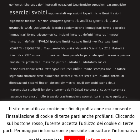
goniometriche
equazioni letterali
equazioni logaritmiche
equazioni parametriche
esercizi svolti
esponenziali
espressioni logaritmiche
flessi
frazioni
geometria analitica
geometria piana
algebriche
funzioni
funzioni composte
geometria solida
goniometria
identità goniometriche
immaginari forma algebrica
immaginari forma trigonometrica
insiemi
integrali definiti
integrali impropri
INVALSI
integrali indefiniti
limiti - calcolo
iperbole
limiti - verifica
logaritmi
logaritmi - esponenziali
Mac-Laurin
Maturità
Maturità Scientifica 2016
Maturità
Scientifica 2017
monomi
numeri complessi
parabola
parallelepipedo
piramide
prisma
probabilità
problemi di massimo
punti
quadrato
quadrilatero
radicali
richiesta online
razionalizzazione
retta
rettangolo
rombo
scomposizioni in fattori
segmento circolare
serie numeriche
settore circolare
sfera
similitudine
sistemi di
disequazioni
sistemi lineari
sistemi simmetrici
solidi compositi
storia della
matematica
studio di funzione
teorema de l'hôpital
teorema di cauchy
teorema di
lagrange
teorema di rolle
trapezio
trasformazione geometrica
triangolo equilatero
triangolo isoscele
triangolo qualsiasi
triangolo rettangolo
trigonometria
VIDEO
Il sito non utilizza cookie per fini di profilazione ma consente
LEZIONE
l’installazione di cookie di terze parti anche profilanti. Cliccando
sul bottone rosso, l’utente accetta l’utilizzo dei cookie di terze
Copyright μatematicaΘk. Le informazioni pubblicate possono essere
parti. Per maggiori informazioni è possibile consultare l'informativa
utilizzate liberamente al solo scopo didattico e non a fini commerciali.