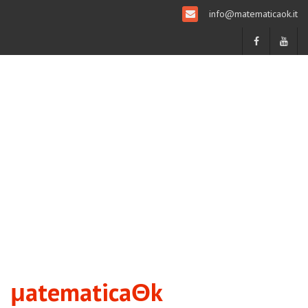
info@matematicaok.it
μatematicaΘk