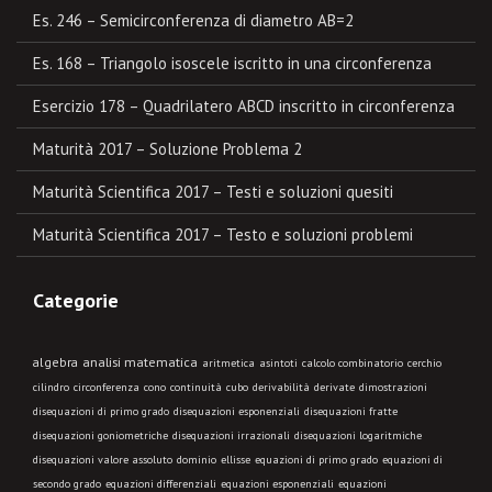
Es. 246 – Semicirconferenza di diametro AB=2
Es. 168 – Triangolo isoscele iscritto in una circonferenza
Esercizio 178 – Quadrilatero ABCD inscritto in circonferenza
Maturità 2017 – Soluzione Problema 2
Maturità Scientifica 2017 – Testi e soluzioni quesiti
Maturità Scientifica 2017 – Testo e soluzioni problemi
Categorie
algebra
analisi matematica
aritmetica
asintoti
calcolo combinatorio
cerchio
cilindro
circonferenza
cono
continuità
cubo
derivabilità
derivate
dimostrazioni
disequazioni di primo grado
disequazioni esponenziali
disequazioni fratte
disequazioni goniometriche
disequazioni irrazionali
disequazioni logaritmiche
disequazioni valore assoluto
dominio
ellisse
equazioni di primo grado
equazioni di
secondo grado
equazioni differenziali
equazioni esponenziali
equazioni