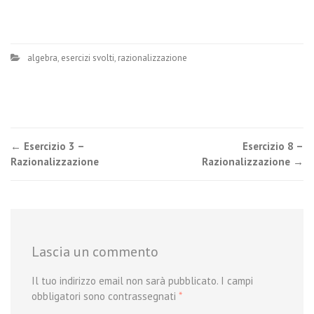
algebra
,
esercizi svolti
,
razionalizzazione
Post
←
Esercizio 3 –
Esercizio 8 –
Razionalizzazione
Razionalizzazione
→
navigation
Lascia un commento
Il tuo indirizzo email non sarà pubblicato.
I campi
obbligatori sono contrassegnati
*