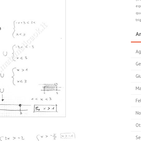
equ
qua
tri
Ar
Ag
Ge
Gi
Ma
Fe
No
Ot
Se