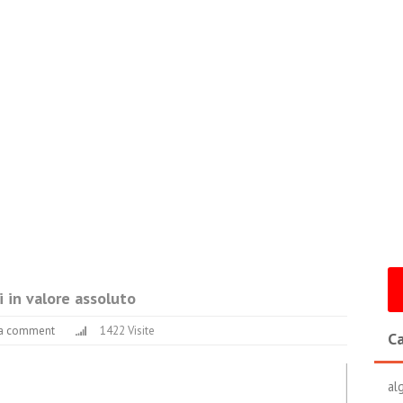
i in valore assoluto
 a comment
1422 Visite
Ca
al