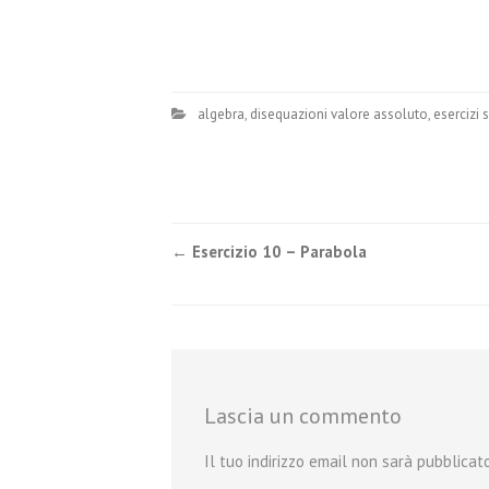
algebra
,
disequazioni valore assoluto
,
esercizi s
Post
←
Esercizio 10 – Parabola
navigation
Lascia un commento
Il tuo indirizzo email non sarà pubblicato