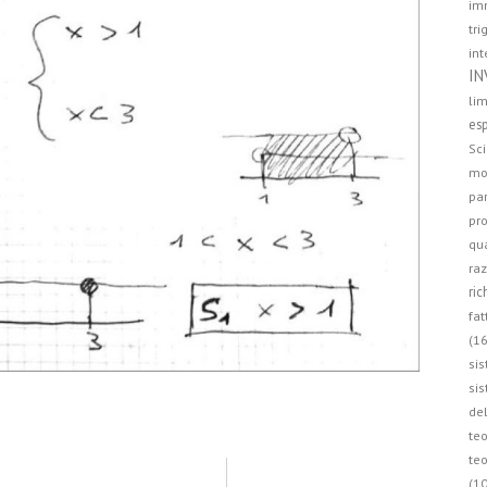
imm
tri
int
IN
lim
esp
Sci
mo
par
pro
qua
raz
ric
fat
(16
sis
sis
de
teo
teo
(10