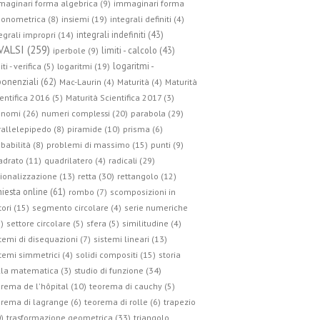
aginari forma algebrica (9)
immaginari forma
gonometrica (8)
insiemi (19)
integrali definiti (4)
integrali indefiniti (43)
egrali impropri (14)
VALSI (259)
limiti - calcolo (43)
iperbole (9)
logaritmi -
iti - verifica (5)
logaritmi (19)
onenziali (62)
Mac-Laurin (4)
Maturità (4)
Maturità
entifica 2016 (5)
Maturità Scientifica 2017 (3)
parabola (29)
nomi (26)
numeri complessi (20)
allelepipedo (8)
piramide (10)
prisma (6)
babilità (8)
problemi di massimo (15)
punti (9)
radicali (29)
drato (11)
quadrilatero (4)
retta (30)
ionalizzazione (13)
rettangolo (12)
hiesta online (61)
rombo (7)
scomposizioni in
tori (15)
segmento circolare (4)
serie numeriche
)
settore circolare (5)
sfera (5)
similitudine (4)
temi di disequazioni (7)
sistemi lineari (13)
temi simmetrici (4)
solidi compositi (15)
storia
studio di funzione (34)
lla matematica (3)
rema de l'hôpital (10)
teorema di cauchy (5)
rema di lagrange (6)
teorema di rolle (6)
trapezio
trasformazione geometrica (33)
)
triangolo