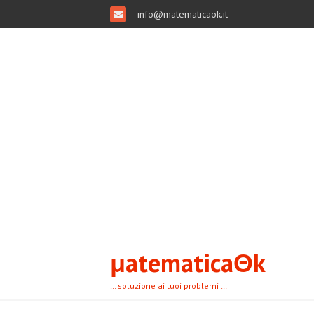
info@matematicaok.it
μatematicaΘk
… soluzione ai tuoi problemi …