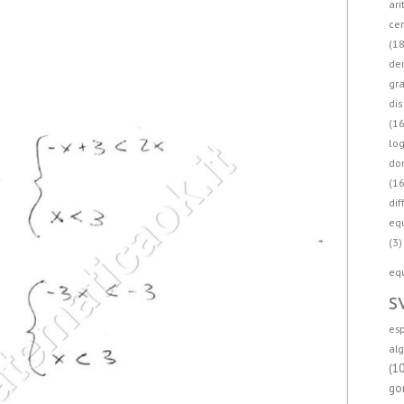
ari
cer
(18
der
gra
dis
(16
log
do
(16
dif
eq
(3)
equ
s
esp
alg
(1
go