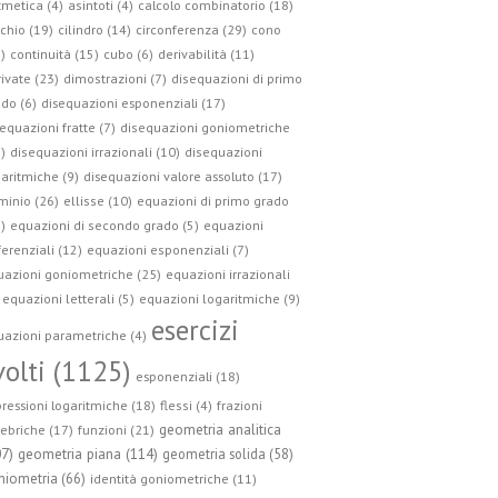
tmetica (4)
asintoti (4)
calcolo combinatorio (18)
circonferenza (29)
chio (19)
cilindro (14)
cono
)
continuità (15)
cubo (6)
derivabilità (11)
ivate (23)
dimostrazioni (7)
disequazioni di primo
do (6)
disequazioni esponenziali (17)
equazioni fratte (7)
disequazioni goniometriche
)
disequazioni irrazionali (10)
disequazioni
aritmiche (9)
disequazioni valore assoluto (17)
minio (26)
ellisse (10)
equazioni di primo grado
)
equazioni di secondo grado (5)
equazioni
ferenziali (12)
equazioni esponenziali (7)
uazioni goniometriche (25)
equazioni irrazionali
equazioni letterali (5)
equazioni logaritmiche (9)
esercizi
azioni parametriche (4)
volti (1125)
esponenziali (18)
ressioni logaritmiche (18)
flessi (4)
frazioni
geometria analitica
ebriche (17)
funzioni (21)
geometria piana (114)
07)
geometria solida (58)
niometria (66)
identità goniometriche (11)