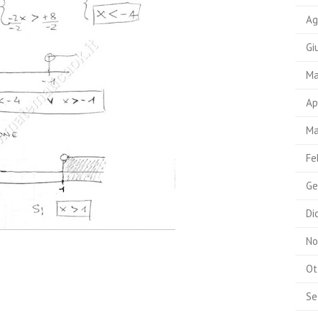
Ag
Gi
Ma
Ap
Ma
Fe
Ge
Di
No
Ot
Se