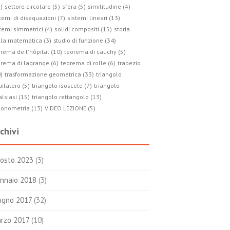
)
settore circolare (5)
sfera (5)
similitudine (4)
temi di disequazioni (7)
sistemi lineari (13)
temi simmetrici (4)
solidi compositi (15)
storia
studio di funzione (34)
lla matematica (3)
rema de l'hôpital (10)
teorema di cauchy (5)
rema di lagrange (6)
teorema di rolle (6)
trapezio
trasformazione geometrica (33)
)
triangolo
ilatero (5)
triangolo isoscele (7)
triangolo
lsiasi (15)
triangolo rettangolo (13)
gonometria (13)
VIDEO LEZIONE (5)
chivi
osto 2023
(3)
nnaio 2018
(3)
ugno 2017
(32)
rzo 2017
(10)