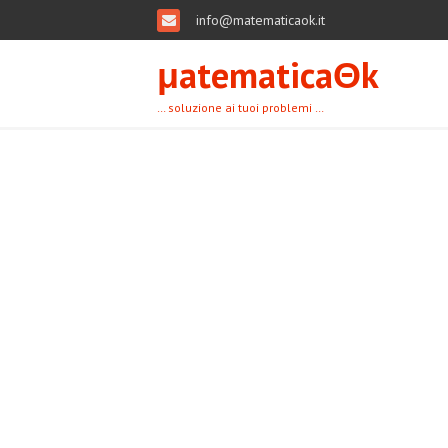
info@matematicaok.it
μatematicaΘk
… soluzione ai tuoi problemi …