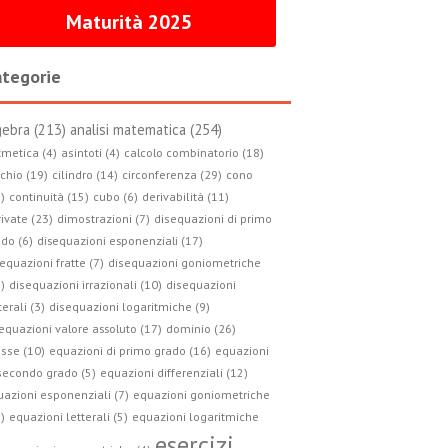
Maturità 2025
tegorie
gebra (213)
analisi matematica (254)
tmetica (4)
asintoti (4)
calcolo combinatorio (18)
circonferenza (29)
chio (19)
cilindro (14)
cono
)
continuità (15)
cubo (6)
derivabilità (11)
ivate (23)
dimostrazioni (7)
disequazioni di primo
do (6)
disequazioni esponenziali (17)
equazioni fratte (7)
disequazioni goniometriche
)
disequazioni irrazionali (10)
disequazioni
terali (3)
disequazioni logaritmiche (9)
equazioni valore assoluto (17)
dominio (26)
isse (10)
equazioni di primo grado (16)
equazioni
secondo grado (5)
equazioni differenziali (12)
azioni esponenziali (7)
equazioni goniometriche
)
equazioni letterali (5)
equazioni logaritmiche
esercizi