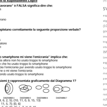
(9)
s
esp
alg
(1
go
imm
tri
int
IN
lim
esp
Sci
mo
par
pro
qua
raz
ric
fat