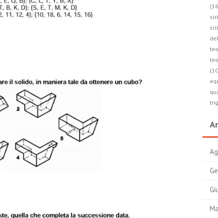
(16
sis
sis
de
teo
teo
(10
equ
qua
tri
Ar
Ag
Ge
Gi
Ma