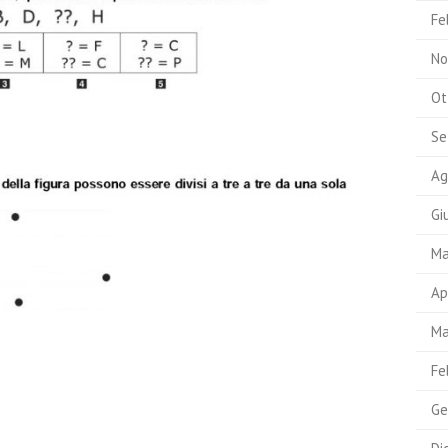
Fe
No
Ot
Se
Ag
Gi
Ma
Ap
Ma
Fe
Ge