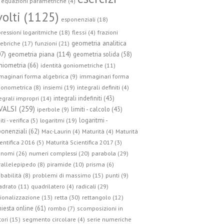
equazioni parametriche (4)
volti (1125)
esponenziali (18)
ressioni logaritmiche (18)
flessi (4)
frazioni
geometria analitica
ebriche (17)
funzioni (21)
geometria piana (114)
07)
geometria solida (58)
niometria (66)
identità goniometriche (11)
aginari forma algebrica (9)
immaginari forma
gonometrica (8)
insiemi (19)
integrali definiti (4)
integrali indefiniti (43)
egrali impropri (14)
VALSI (259)
limiti - calcolo (43)
iperbole (9)
logaritmi -
iti - verifica (5)
logaritmi (19)
onenziali (62)
Mac-Laurin (4)
Maturità (4)
Maturità
entifica 2016 (5)
Maturità Scientifica 2017 (3)
parabola (29)
nomi (26)
numeri complessi (20)
allelepipedo (8)
piramide (10)
prisma (6)
babilità (8)
problemi di massimo (15)
punti (9)
radicali (29)
drato (11)
quadrilatero (4)
retta (30)
ionalizzazione (13)
rettangolo (12)
hiesta online (61)
rombo (7)
scomposizioni in
tori (15)
segmento circolare (4)
serie numeriche