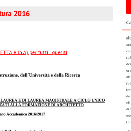
tura 2016
Ca
al
ari
cer
TTA è la A) per tutti i quesiti
(18
der
gra
dis
(16
let
dis
ell
di 
equ
(25