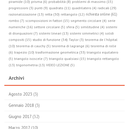
piramide (10)
prisma (6)
probabilità (8)
problemi di massimo (15)
radicali (29)
progressioni (3)
punti (9)
quadrato (11)
quadrilatero (4)
retta (30)
richiesta online (61)
razionalizzazione (13)
rettangolo (12)
rombo (7)
scomposizioni in fattori (15)
segmento circolare (4)
serie
numeriche (16)
settore circolare (5)
sfera (5)
similitudine (4)
sistemi
di disequazioni (7)
sistemi lineari (13)
sistemi simmetrici (4)
solidi
studio di funzione (34)
compositi (15)
Taylor (3)
teorema de l'hôpital
(10)
teorema di cauchy (5)
teorema di lagrange (6)
teorema di rolle
trasformazione geometrica (33)
(6)
trapezio (10)
triangolo equilatero
(5)
triangolo isoscele (7)
triangolo qualsiasi (15)
triangolo rettangolo
(13)
trigonometria (13)
VIDEO LEZIONE (5)
Archivi
Agosto 2023
(3)
Gennaio 2018
(3)
Giugno 2017
(32)
Marzo 2017
(10)