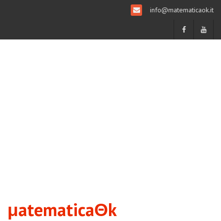
info@matematicaok.it
μatematicaΘk