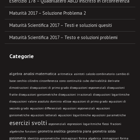
Esercizio 178 – Quadrilatero ABCD inscritto in circonferenza
Maturità 2017 – Soluzione Problema 2
Maturità Scientifica 2017 – Testi e soluzioni quesiti
Maturità Scientifica 2017 – Testo e soluzioni problemi
Categorie
algebra
analisi matematica
aritmetica
asintoti
calcolo combinatorio
cambio di
base
cerchio
cilindro
circonferenza
cono
continuità
cubo
derivabilità
derivate
dimostrazioni
disequazioni di primo grado
disequazioni esponenziali
disequazioni
fratte
disequazioni goniometriche
disequazioni irrazionali
disequazioni logaritmiche
disequazioni valore assoluto
dominio
ellisse
equazioni di primo grado
equazioni di
secondo grado
equazioni differenziali
equazioni esponenziali
equazioni
goniometriche
equazioni letterali
equazioni logaritmiche
equazioni parametriche
esercizi svolti
esponenziali
espressioni logaritmiche
flessi
frazioni
geometria analitica
geometria piana
geometria solida
algebriche
funzioni
goniometria
identità goniometriche
immaginari forma algebrica
immaginari forma