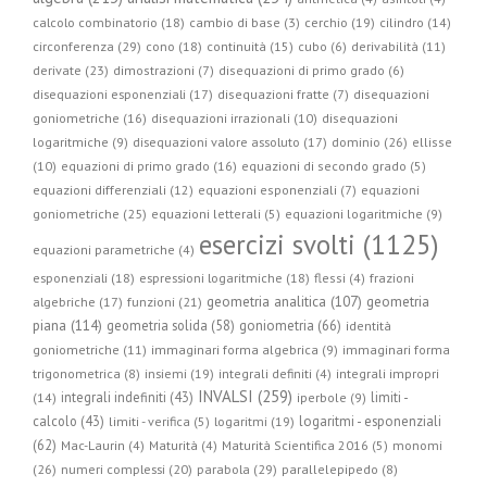
calcolo combinatorio (18)
cambio di base (3)
cerchio (19)
cilindro (14)
circonferenza (29)
cono (18)
continuità (15)
cubo (6)
derivabilità (11)
derivate (23)
dimostrazioni (7)
disequazioni di primo grado (6)
disequazioni esponenziali (17)
disequazioni fratte (7)
disequazioni
goniometriche (16)
disequazioni irrazionali (10)
disequazioni
logaritmiche (9)
disequazioni valore assoluto (17)
dominio (26)
ellisse
(10)
equazioni di primo grado (16)
equazioni di secondo grado (5)
equazioni differenziali (12)
equazioni esponenziali (7)
equazioni
goniometriche (25)
equazioni letterali (5)
equazioni logaritmiche (9)
esercizi svolti (1125)
equazioni parametriche (4)
esponenziali (18)
espressioni logaritmiche (18)
flessi (4)
frazioni
geometria
geometria analitica (107)
algebriche (17)
funzioni (21)
piana (114)
geometria solida (58)
goniometria (66)
identità
goniometriche (11)
immaginari forma algebrica (9)
immaginari forma
trigonometrica (8)
insiemi (19)
integrali definiti (4)
integrali impropri
INVALSI (259)
integrali indefiniti (43)
limiti -
(14)
iperbole (9)
calcolo (43)
logaritmi - esponenziali
limiti - verifica (5)
logaritmi (19)
(62)
Mac-Laurin (4)
Maturità (4)
Maturità Scientifica 2016 (5)
monomi
parabola (29)
(26)
numeri complessi (20)
parallelepipedo (8)