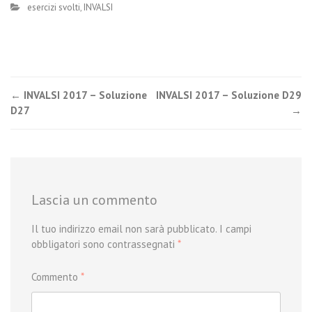
esercizi svolti
,
INVALSI
Post
←
INVALSI 2017 – Soluzione
INVALSI 2017 – Soluzione D29
D27
→
navigation
Lascia un commento
Il tuo indirizzo email non sarà pubblicato.
I campi
obbligatori sono contrassegnati
*
Commento
*