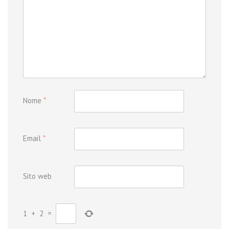
Nome
*
Email
*
Sito web
1
+
2
=