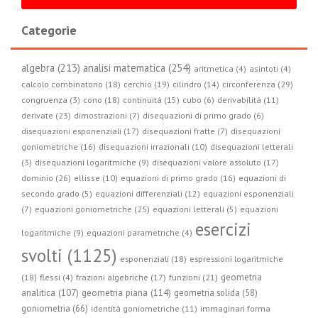
Categorie
algebra (213)
analisi matematica (254)
aritmetica (4)
asintoti (4)
circonferenza (29)
calcolo combinatorio (18)
cerchio (19)
cilindro (14)
congruenza (3)
cono (18)
continuità (15)
cubo (6)
derivabilità (11)
derivate (23)
dimostrazioni (7)
disequazioni di primo grado (6)
disequazioni esponenziali (17)
disequazioni fratte (7)
disequazioni
goniometriche (16)
disequazioni irrazionali (10)
disequazioni letterali
(3)
disequazioni logaritmiche (9)
disequazioni valore assoluto (17)
dominio (26)
ellisse (10)
equazioni di primo grado (16)
equazioni di
secondo grado (5)
equazioni differenziali (12)
equazioni esponenziali
(7)
equazioni goniometriche (25)
equazioni letterali (5)
equazioni
esercizi
logaritmiche (9)
equazioni parametriche (4)
svolti (1125)
esponenziali (18)
espressioni logaritmiche
geometria
(18)
flessi (4)
frazioni algebriche (17)
funzioni (21)
geometria piana (114)
analitica (107)
geometria solida (58)
goniometria (66)
identità goniometriche (11)
immaginari forma