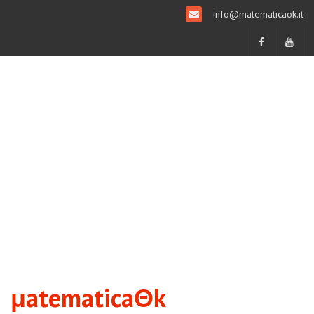
info@matematicaok.it
μatematicaΘk