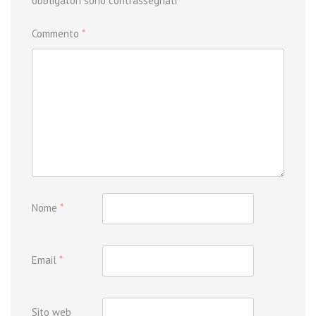
obbligatori sono contrassegnati
*
Commento
*
Nome
*
Email
*
Sito web