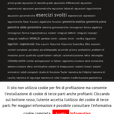
primo grado
equazioni di secondo grado
equazioni differenziali
equazioni
esponenziali
equazioni goniometriche
equazioni letterali
equazioni logaritmiche
esercizi svolti
equazioni parametriche
esponenziali
espressioni
geometria analitica
geometria piana
logaritmiche
flessi
frazioni algebriche
funzioni
geometria solida
goniometria
identità goniometriche
immaginari forma algebrica
immaginari forma trigonometrica
insiemi
integrali definiti
integrali impropri
INVALSI
integrali indefiniti
limiti - calcolo
iperbole
limiti - verifica
logaritmi
logaritmi - esponenziali
Mac-Laurin
Maturità
Maturità Scientifica 2016
monomi
numeri complessi
parabola
parallelepipedo
piramide
prisma
probabilità
problemi di
massimo
punti
quadrato
quadrilatero
radicali
razionalizzazione
retta
rettangolo
richiesta online
rombo
scomposizioni in fattori
segmento circolare
serie numeriche
settore circolare
sfera
similitudine
sistemi di disequazioni
sistemi lineari
sistemi
simmetrici
solidi compositi
studio di funzione
Taylor
teorema de l'hôpital
teorema di
cauchy
teorema di lagrange
teorema di rolle
trapezio
trasformazione geometrica
triangolo equilatero
triangolo isoscele
triangolo qualsiasi
triangolo rettangolo
Il sito non utilizza cookie per fini di profilazione ma consente
trigonometria
VIDEO LEZIONE
l’installazione di cookie di terze parti anche profilanti. Cliccando
sul bottone rosso, l’utente accetta l’utilizzo dei cookie di terze
Copyright μatematicaΘk. Le informazioni pubblicate possono essere
parti. Per maggiori informazioni è possibile consultare l'informativa
utilizzate liberamente al solo scopo didattico e non a fini commerciali.
cookie completa.
Informativa
Accetta
Proudly powered by WordPress
|
Theme: THBusiness By ThemezHut