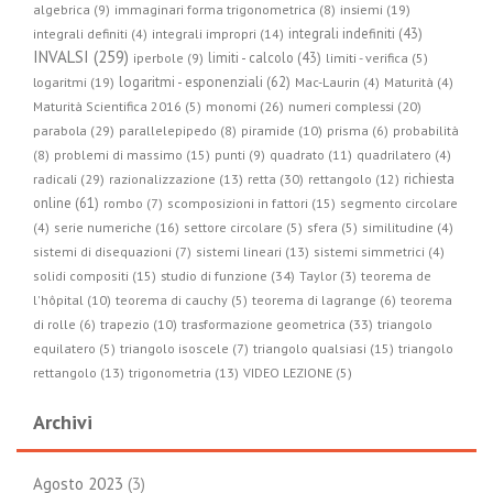
algebrica (9)
immaginari forma trigonometrica (8)
insiemi (19)
integrali indefiniti (43)
integrali definiti (4)
integrali impropri (14)
INVALSI (259)
limiti - calcolo (43)
iperbole (9)
limiti - verifica (5)
logaritmi - esponenziali (62)
logaritmi (19)
Mac-Laurin (4)
Maturità (4)
Maturità Scientifica 2016 (5)
monomi (26)
numeri complessi (20)
parabola (29)
parallelepipedo (8)
piramide (10)
prisma (6)
probabilità
(8)
problemi di massimo (15)
punti (9)
quadrato (11)
quadrilatero (4)
radicali (29)
retta (30)
richiesta
razionalizzazione (13)
rettangolo (12)
online (61)
rombo (7)
scomposizioni in fattori (15)
segmento circolare
(4)
serie numeriche (16)
settore circolare (5)
sfera (5)
similitudine (4)
sistemi di disequazioni (7)
sistemi lineari (13)
sistemi simmetrici (4)
studio di funzione (34)
solidi compositi (15)
Taylor (3)
teorema de
l'hôpital (10)
teorema di cauchy (5)
teorema di lagrange (6)
teorema
trasformazione geometrica (33)
di rolle (6)
trapezio (10)
triangolo
equilatero (5)
triangolo isoscele (7)
triangolo qualsiasi (15)
triangolo
rettangolo (13)
trigonometria (13)
VIDEO LEZIONE (5)
Archivi
Agosto 2023
(3)