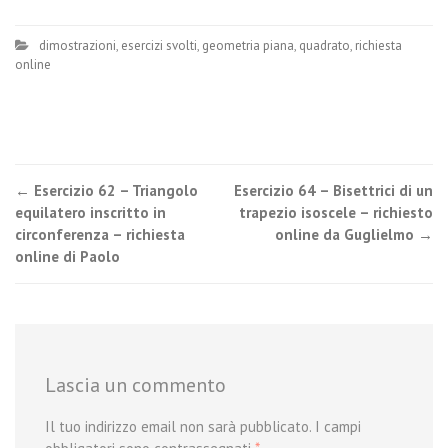
dimostrazioni
,
esercizi svolti
,
geometria piana
,
quadrato
,
richiesta
online
Post
←
Esercizio 62 – Triangolo
Esercizio 64 – Bisettrici di un
equilatero inscritto in
trapezio isoscele – richiesto
navigation
circonferenza – richiesta
online da Guglielmo
→
online di Paolo
Lascia un commento
Il tuo indirizzo email non sarà pubblicato.
I campi