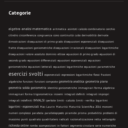
Categorie
algebra
analisi matematica
aritmetica
asintoti
calcolo combinatorio
cerchio
cilindro
circonferenza
congruenza
cono
continuità
cubo
derivabilità
derivate
dimostrazioni
disequazioni di primo grado
disequazioni esponenziali
disequazioni
fratte
disequazioni goniometriche
disequazioni irrazionali
disequazioni logaritmiche
disequazioni valore assoluto
dominio
ellisse
equazioni di primo grado
equazioni di
secondo grado
equazioni differenziali
equazioni esponenziali
equazioni
goniometriche
equazioni letterali
equazioni logaritmiche
equazioni parametriche
esercizi svolti
esponenziali
espressioni logaritmiche
flessi
frazioni
geometria analitica
geometria piana
algebriche
funzioni
funzioni composte
geometria solida
goniometria
identità goniometriche
immaginari forma algebrica
immaginari forma trigonometrica
insiemi
integrali definiti
integrali impropri
INVALSI
integrali indefiniti
limiti - calcolo
iperbole
limiti - verifica
logaritmi
logaritmi - esponenziali
Mac-Laurin
Maturità
Maturità Scientifica 2016
monomi
numeri complessi
parabola
parallelepipedo
piramide
prisma
probabilità
problemi di
massimo
punti
quadrato
quadrilatero
radicali
razionalizzazione
retta
rettangolo
richiesta online
rombo
scomposizioni in fattori
segmento circolare
serie numeriche