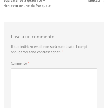
equivalente a quadrato –
radicali
→
navigation
richiesto online da Pasquale
Lascia un commento
Il tuo indirizzo email non sarà pubblicato.
I campi
obbligatori sono contrassegnati
*
Commento
*