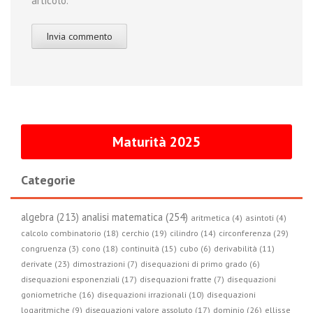
articolo.
Maturità 2025
Categorie
algebra (213)
analisi matematica (254)
aritmetica (4)
asintoti (4)
circonferenza (29)
calcolo combinatorio (18)
cerchio (19)
cilindro (14)
congruenza (3)
cono (18)
continuità (15)
cubo (6)
derivabilità (11)
derivate (23)
dimostrazioni (7)
disequazioni di primo grado (6)
disequazioni esponenziali (17)
disequazioni fratte (7)
disequazioni
goniometriche (16)
disequazioni irrazionali (10)
disequazioni
logaritmiche (9)
disequazioni valore assoluto (17)
dominio (26)
ellisse