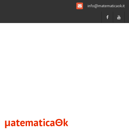
info@matematicaok.it
μatematicaΘk