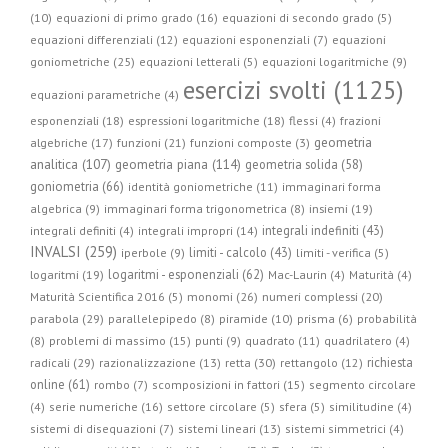
(10)
equazioni di primo grado (16)
equazioni di secondo grado (5)
equazioni differenziali (12)
equazioni esponenziali (7)
equazioni
goniometriche (25)
equazioni letterali (5)
equazioni logaritmiche (9)
esercizi svolti (1125)
equazioni parametriche (4)
esponenziali (18)
espressioni logaritmiche (18)
flessi (4)
frazioni
geometria
algebriche (17)
funzioni (21)
funzioni composte (3)
geometria piana (114)
analitica (107)
geometria solida (58)
goniometria (66)
identità goniometriche (11)
immaginari forma
algebrica (9)
immaginari forma trigonometrica (8)
insiemi (19)
integrali indefiniti (43)
integrali definiti (4)
integrali impropri (14)
INVALSI (259)
limiti - calcolo (43)
iperbole (9)
limiti - verifica (5)
logaritmi - esponenziali (62)
logaritmi (19)
Mac-Laurin (4)
Maturità (4)
Maturità Scientifica 2016 (5)
monomi (26)
numeri complessi (20)
parabola (29)
parallelepipedo (8)
piramide (10)
prisma (6)
probabilità
(8)
problemi di massimo (15)
punti (9)
quadrato (11)
quadrilatero (4)
radicali (29)
retta (30)
richiesta
razionalizzazione (13)
rettangolo (12)
online (61)
rombo (7)
scomposizioni in fattori (15)
segmento circolare
(4)
serie numeriche (16)
settore circolare (5)
sfera (5)
similitudine (4)
sistemi di disequazioni (7)
sistemi lineari (13)
sistemi simmetrici (4)