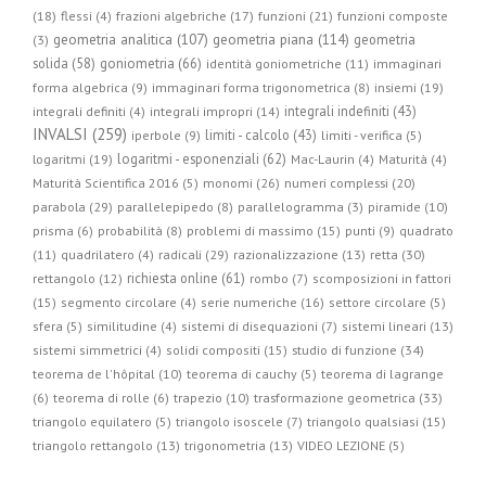
(18)
flessi (4)
frazioni algebriche (17)
funzioni (21)
funzioni composte
geometria piana (114)
geometria analitica (107)
geometria
(3)
solida (58)
goniometria (66)
identità goniometriche (11)
immaginari
forma algebrica (9)
immaginari forma trigonometrica (8)
insiemi (19)
integrali indefiniti (43)
integrali definiti (4)
integrali impropri (14)
INVALSI (259)
limiti - calcolo (43)
iperbole (9)
limiti - verifica (5)
logaritmi - esponenziali (62)
logaritmi (19)
Mac-Laurin (4)
Maturità (4)
Maturità Scientifica 2016 (5)
monomi (26)
numeri complessi (20)
parabola (29)
parallelepipedo (8)
parallelogramma (3)
piramide (10)
prisma (6)
probabilità (8)
problemi di massimo (15)
punti (9)
quadrato
radicali (29)
retta (30)
(11)
quadrilatero (4)
razionalizzazione (13)
richiesta online (61)
rettangolo (12)
rombo (7)
scomposizioni in fattori
(15)
segmento circolare (4)
serie numeriche (16)
settore circolare (5)
sfera (5)
similitudine (4)
sistemi di disequazioni (7)
sistemi lineari (13)
studio di funzione (34)
sistemi simmetrici (4)
solidi compositi (15)
teorema de l'hôpital (10)
teorema di cauchy (5)
teorema di lagrange
trasformazione geometrica (33)
(6)
teorema di rolle (6)
trapezio (10)
triangolo equilatero (5)
triangolo isoscele (7)
triangolo qualsiasi (15)
triangolo rettangolo (13)
trigonometria (13)
VIDEO LEZIONE (5)