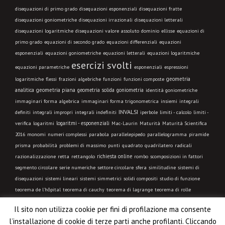
disequazioni di primo grado
disequazioni esponenziali
disequazioni fratte
disequazioni goniometriche
disequazioni irrazionali
disequazioni letterali
disequazioni logaritmiche
disequazioni valore assoluto
dominio
ellisse
equazioni di
primo grado
equazioni di secondo grado
equazioni differenziali
equazioni
esponenziali
equazioni goniometriche
equazioni letterali
equazioni logaritmiche
esercizi svolti
equazioni parametriche
esponenziali
espressioni
geometria
logaritmiche
flessi
frazioni algebriche
funzioni
funzioni composte
analitica
geometria piana
geometria solida
goniometria
identità goniometriche
immaginari forma algebrica
immaginari forma trigonometrica
insiemi
integrali
INVALSI
integrali indefiniti
limiti - calcolo
definiti
integrali impropri
iperbole
limiti -
logaritmi - esponenziali
verifica
logaritmi
Mac-Laurin
Maturità
Maturità Scientifica
2016
monomi
numeri complessi
parabola
parallelepipedo
parallelogramma
piramide
prisma
probabilità
problemi di massimo
punti
quadrato
quadrilatero
radicali
richiesta online
razionalizzazione
retta
rettangolo
rombo
scomposizioni in fattori
segmento circolare
serie numeriche
settore circolare
sfera
similitudine
sistemi di
disequazioni
sistemi lineari
sistemi simmetrici
solidi compositi
studio di funzione
teorema de l'hôpital
teorema di cauchy
teorema di lagrange
teorema di rolle
trapezio
trasformazione geometrica
triangolo equilatero
triangolo isoscele
triangolo
Il sito non utilizza cookie per fini di profilazione ma consente
qualsiasi
triangolo rettangolo
trigonometria
VIDEO LEZIONE
l’installazione di cookie di terze parti anche profilanti. Cliccando