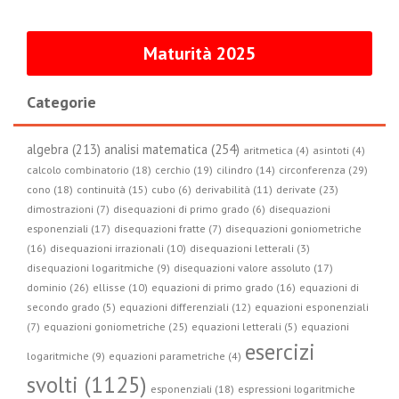
Maturità 2025
Categorie
algebra (213)
analisi matematica (254)
aritmetica (4)
asintoti (4)
circonferenza (29)
calcolo combinatorio (18)
cerchio (19)
cilindro (14)
cono (18)
continuità (15)
cubo (6)
derivabilità (11)
derivate (23)
dimostrazioni (7)
disequazioni di primo grado (6)
disequazioni
esponenziali (17)
disequazioni fratte (7)
disequazioni goniometriche
(16)
disequazioni irrazionali (10)
disequazioni letterali (3)
disequazioni logaritmiche (9)
disequazioni valore assoluto (17)
dominio (26)
ellisse (10)
equazioni di primo grado (16)
equazioni di
secondo grado (5)
equazioni differenziali (12)
equazioni esponenziali
(7)
equazioni goniometriche (25)
equazioni letterali (5)
equazioni
esercizi
logaritmiche (9)
equazioni parametriche (4)
svolti (1125)
esponenziali (18)
espressioni logaritmiche