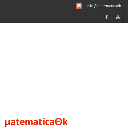
info@matematicaok.it
μatematicaΘk