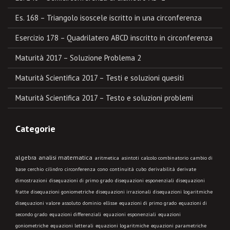
Es. 168 – Triangolo isoscele iscritto in una circonferenza
Esercizio 178 – Quadrilatero ABCD inscritto in circonferenza
Maturità 2017 – Soluzione Problema 2
Maturità Scientifica 2017 – Testi e soluzioni quesiti
Maturità Scientifica 2017 – Testo e soluzioni problemi
Categorie
algebra
analisi matematica
aritmetica
asintoti
calcolo combinatorio
cambio di
base
cerchio
cilindro
circonferenza
cono
continuità
cubo
derivabilità
derivate
dimostrazioni
disequazioni di primo grado
disequazioni esponenziali
disequazioni
fratte
disequazioni goniometriche
disequazioni irrazionali
disequazioni logaritmiche
disequazioni valore assoluto
dominio
ellisse
equazioni di primo grado
equazioni di
secondo grado
equazioni differenziali
equazioni esponenziali
equazioni
goniometriche
equazioni letterali
equazioni logaritmiche
equazioni parametriche