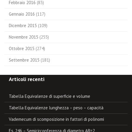
Febbraio 2016
(83)
Gennaio 2016
(117)
Dicembre 2015
(109)
Novembre 2015
(255)
Ottobre 2015
(274)
Settembre 2015
(181)
Articoli recenti
Tabella Equivalenze di superficie e volume
Tabella Equivalenze lunghezza – peso – capacità
Vademecum di scomposizione in fattori di polinomi
Es. 246 – Semicirconferenza di diametro AB=2