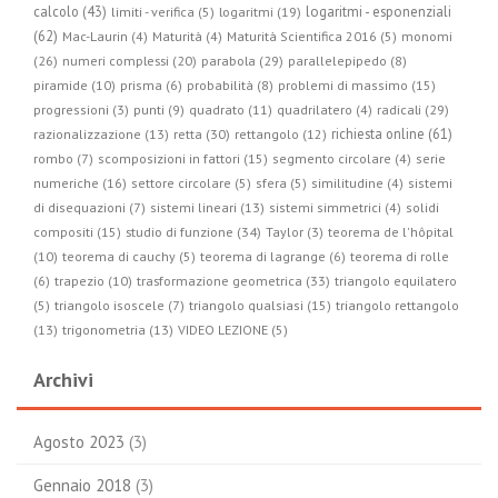
calcolo (43)
logaritmi - esponenziali
limiti - verifica (5)
logaritmi (19)
(62)
Mac-Laurin (4)
Maturità (4)
Maturità Scientifica 2016 (5)
monomi
parabola (29)
(26)
numeri complessi (20)
parallelepipedo (8)
piramide (10)
prisma (6)
probabilità (8)
problemi di massimo (15)
radicali (29)
progressioni (3)
punti (9)
quadrato (11)
quadrilatero (4)
retta (30)
richiesta online (61)
razionalizzazione (13)
rettangolo (12)
rombo (7)
scomposizioni in fattori (15)
segmento circolare (4)
serie
numeriche (16)
settore circolare (5)
sfera (5)
similitudine (4)
sistemi
di disequazioni (7)
sistemi lineari (13)
sistemi simmetrici (4)
solidi
studio di funzione (34)
compositi (15)
Taylor (3)
teorema de l'hôpital
(10)
teorema di cauchy (5)
teorema di lagrange (6)
teorema di rolle
trasformazione geometrica (33)
(6)
trapezio (10)
triangolo equilatero
(5)
triangolo isoscele (7)
triangolo qualsiasi (15)
triangolo rettangolo
(13)
trigonometria (13)
VIDEO LEZIONE (5)
Archivi
Agosto 2023
(3)
Gennaio 2018
(3)