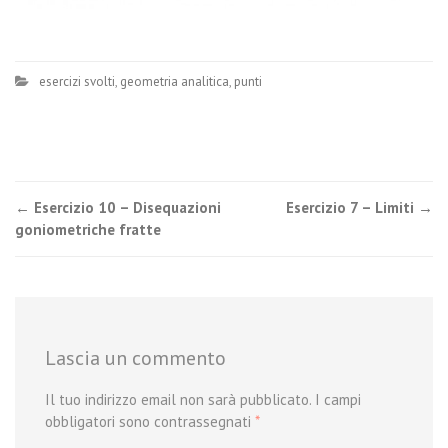
esercizi svolti
,
geometria analitica
,
punti
Post
←
Esercizio 10 – Disequazioni
Esercizio 7 – Limiti
→
goniometriche fratte
navigation
Lascia un commento
Il tuo indirizzo email non sarà pubblicato.
I campi
obbligatori sono contrassegnati
*