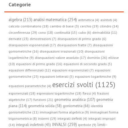
Categorie
algebra (213)
analisi matematica (254)
aritmetica (4)
asintoti (4)
calcolo combinatorio (18)
cambio di base (3)
cerchio (19)
cilindro (14)
circonferenza (29)
cono (18)
continuità (15)
cubo (6)
derivabilità (11)
derivate (23)
dimostrazioni (7)
disequazioni di primo grado (6)
disequazioni esponenziali (17)
disequazioni fratte (7)
disequazioni
goniometriche (16)
disequazioni irrazionali (10)
disequazioni
logaritmiche (9)
disequazioni valore assoluto (17)
dominio (26)
ellisse
(10)
equazioni di primo grado (16)
equazioni di secondo grado (5)
equazioni differenziali (12)
equazioni esponenziali (7)
equazioni
goniometriche (25)
equazioni letterali (5)
equazioni logaritmiche (9)
esercizi svolti (1125)
equazioni parametriche (4)
esponenziali (18)
espressioni logaritmiche (18)
flessi (4)
frazioni
geometria
geometria analitica (107)
algebriche (17)
funzioni (21)
piana (114)
geometria solida (58)
goniometria (66)
identità
goniometriche (11)
immaginari forma algebrica (9)
immaginari forma
trigonometrica (8)
insiemi (19)
integrali definiti (4)
integrali impropri
INVALSI (259)
integrali indefiniti (43)
limiti -
(14)
iperbole (9)