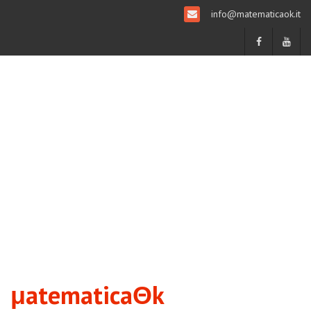
info@matematicaok.it
μatematicaΘk