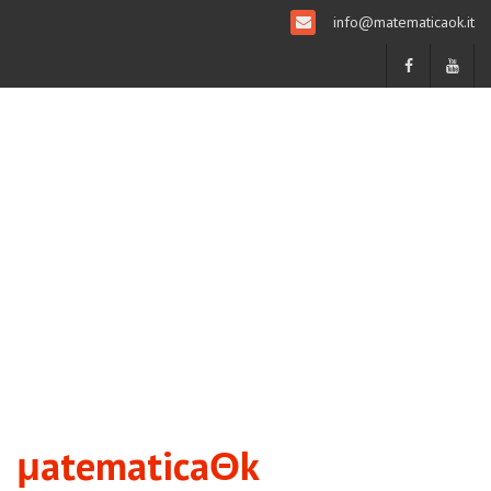
info@matematicaok.it
μatematicaΘk