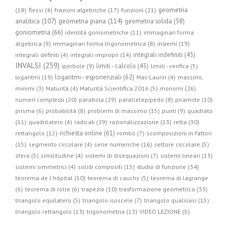
geometria
(18)
flessi (4)
frazioni algebriche (17)
funzioni (21)
geometria piana (114)
analitica (107)
geometria solida (58)
goniometria (66)
identità goniometriche (11)
immaginari forma
algebrica (9)
immaginari forma trigonometrica (8)
insiemi (19)
integrali indefiniti (43)
integrali definiti (4)
integrali impropri (14)
INVALSI (259)
limiti - calcolo (43)
iperbole (9)
limiti - verifica (5)
logaritmi - esponenziali (62)
logaritmi (19)
Mac-Laurin (4)
massimi,
minimi (3)
Maturità (4)
Maturità Scientifica 2016 (5)
monomi (26)
parabola (29)
numeri complessi (20)
parallelepipedo (8)
piramide (10)
prisma (6)
probabilità (8)
problemi di massimo (15)
punti (9)
quadrato
radicali (29)
retta (30)
(11)
quadrilatero (4)
razionalizzazione (13)
richiesta online (61)
rettangolo (12)
rombo (7)
scomposizioni in fattori
(15)
segmento circolare (4)
serie numeriche (16)
settore circolare (5)
sfera (5)
similitudine (4)
sistemi di disequazioni (7)
sistemi lineari (13)
studio di funzione (34)
sistemi simmetrici (4)
solidi compositi (15)
teorema de l'hôpital (10)
teorema di cauchy (5)
teorema di lagrange
trasformazione geometrica (33)
(6)
teorema di rolle (6)
trapezio (10)
triangolo equilatero (5)
triangolo isoscele (7)
triangolo qualsiasi (15)
triangolo rettangolo (13)
trigonometria (13)
VIDEO LEZIONE (5)