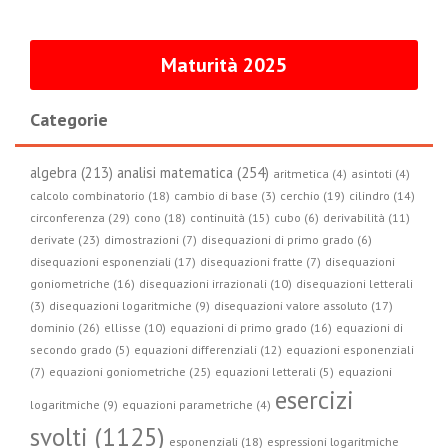
Maturità 2025
Categorie
algebra (213)
analisi matematica (254)
aritmetica (4)
asintoti (4)
calcolo combinatorio (18)
cambio di base (3)
cerchio (19)
cilindro (14)
circonferenza (29)
cono (18)
continuità (15)
cubo (6)
derivabilità (11)
derivate (23)
dimostrazioni (7)
disequazioni di primo grado (6)
disequazioni esponenziali (17)
disequazioni fratte (7)
disequazioni
goniometriche (16)
disequazioni irrazionali (10)
disequazioni letterali
(3)
disequazioni logaritmiche (9)
disequazioni valore assoluto (17)
dominio (26)
ellisse (10)
equazioni di primo grado (16)
equazioni di
secondo grado (5)
equazioni differenziali (12)
equazioni esponenziali
(7)
equazioni goniometriche (25)
equazioni letterali (5)
equazioni
esercizi
logaritmiche (9)
equazioni parametriche (4)
svolti (1125)
esponenziali (18)
espressioni logaritmiche