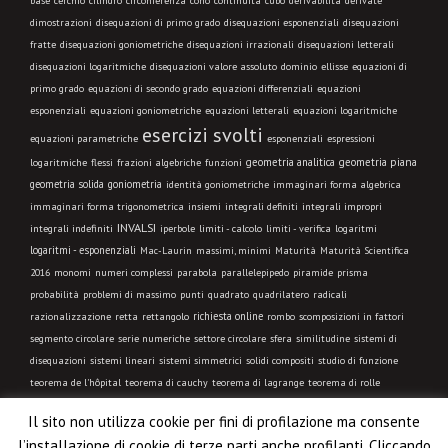
base
cerchio
cilindro
circonferenza
cono
continuità
cubo
derivabilità
derivate
dimostrazioni
disequazioni di primo grado
disequazioni esponenziali
disequazioni
fratte
disequazioni goniometriche
disequazioni irrazionali
disequazioni letterali
disequazioni logaritmiche
disequazioni valore assoluto
dominio
ellisse
equazioni di
primo grado
equazioni di secondo grado
equazioni differenziali
equazioni
esponenziali
equazioni goniometriche
equazioni letterali
equazioni logaritmiche
esercizi svolti
equazioni parametriche
esponenziali
espressioni
geometria analitica
geometria piana
logaritmiche
flessi
frazioni algebriche
funzioni
geometria solida
goniometria
identità goniometriche
immaginari forma algebrica
immaginari forma trigonometrica
insiemi
integrali definiti
integrali impropri
INVALSI
integrali indefiniti
limiti - calcolo
iperbole
limiti - verifica
logaritmi
logaritmi - esponenziali
Mac-Laurin
massimi, minimi
Maturità
Maturità Scientifica
2016
monomi
numeri complessi
parabola
parallelepipedo
piramide
prisma
probabilità
problemi di massimo
punti
quadrato
quadrilatero
radicali
richiesta online
razionalizzazione
retta
rettangolo
rombo
scomposizioni in fattori
segmento circolare
serie numeriche
settore circolare
sfera
similitudine
sistemi di
disequazioni
sistemi lineari
sistemi simmetrici
solidi compositi
studio di funzione
teorema de l'hôpital
teorema di cauchy
teorema di lagrange
teorema di rolle
trapezio
trasformazione geometrica
triangolo equilatero
triangolo isoscele
triangolo
Il sito non utilizza cookie per fini di profilazione ma consente
qualsiasi
triangolo rettangolo
trigonometria
VIDEO LEZIONE
l’installazione di cookie di terze parti anche profilanti. Cliccando