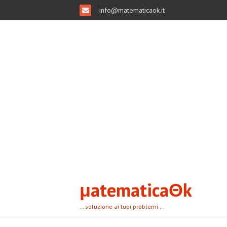
info@matematicaok.it
μatematicaΘk
… soluzione ai tuoi problemi …