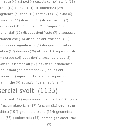
tmetica (4)
asintoti (4)
calcolo combinatorio (18)
circonferenza (29)
chio (19)
cilindro (14)
ngruenza (3)
cono (18)
continuità (15)
cubo (6)
ivabilità (11)
derivate (23)
dimostrazioni (7)
equazioni di primo grado (6)
disequazioni
onenziali (17)
disequazioni fratte (7)
disequazioni
niometriche (16)
disequazioni irrazionali (10)
equazioni logaritmiche (9)
disequazioni valore
oluto (17)
dominio (26)
ellisse (10)
equazioni di
mo grado (16)
equazioni di secondo grado (5)
azioni differenziali (12)
equazioni esponenziali
equazioni goniometriche (25)
equazioni
azionali (3)
equazioni letterali (5)
equazioni
aritmiche (9)
equazioni parametriche (4)
sercizi svolti (1125)
onenziali (18)
espressioni logaritmiche (18)
flessi
geometria
frazioni algebriche (17)
funzioni (21)
geometria piana (114)
litica (107)
geometria
ida (58)
goniometria (66)
identità goniometriche
)
immaginari forma algebrica (9)
immaginari