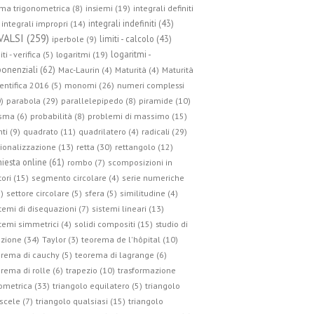
ma trigonometrica (8)
insiemi (19)
integrali definiti
integrali indefiniti (43)
integrali impropri (14)
VALSI (259)
limiti - calcolo (43)
iperbole (9)
logaritmi -
iti - verifica (5)
logaritmi (19)
onenziali (62)
Mac-Laurin (4)
Maturità (4)
Maturità
entifica 2016 (5)
monomi (26)
numeri complessi
parabola (29)
)
parallelepipedo (8)
piramide (10)
sma (6)
probabilità (8)
problemi di massimo (15)
radicali (29)
ti (9)
quadrato (11)
quadrilatero (4)
retta (30)
ionalizzazione (13)
rettangolo (12)
hiesta online (61)
rombo (7)
scomposizioni in
tori (15)
segmento circolare (4)
serie numeriche
)
settore circolare (5)
sfera (5)
similitudine (4)
temi di disequazioni (7)
sistemi lineari (13)
studio di
temi simmetrici (4)
solidi compositi (15)
zione (34)
Taylor (3)
teorema de l'hôpital (10)
rema di cauchy (5)
teorema di lagrange (6)
trasformazione
rema di rolle (6)
trapezio (10)
ometrica (33)
triangolo equilatero (5)
triangolo
scele (7)
triangolo qualsiasi (15)
triangolo