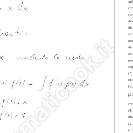
ari
cer
co
der
dis
esp
go
dis
ass
pri
equ
(7)
irr
log
e
esp
(4)
ana
sol
(11