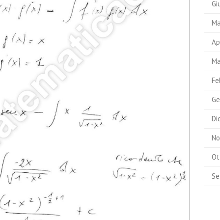
Gi
Ma
Ap
Ma
Fe
Ge
Di
No
Ot
Se