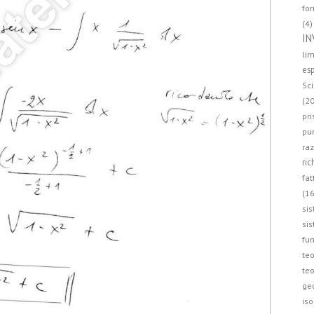
for
(4)
IN
lim
esp
Sci
(20
pri
pun
raz
ric
fat
(16
sis
sis
fun
teo
teo
ge
iso