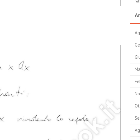
ret
Ar
Ag
Ge
Gi
Ma
Fe
No
Ot
Se
Ag