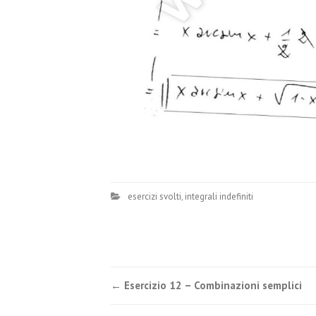
esercizi svolti
,
integrali indefiniti
Post
←
Esercizio 12 – Combinazioni semplici
navigation