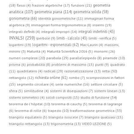
geometria
(18)
flessi (4)
frazioni algebriche (17)
funzioni (21)
geometria piana (114)
analitica (107)
geometria solida (58)
goniometria (66)
identità goniometriche (11)
immaginari forma
algebrica (9)
immaginari forma trigonometrica (8)
insiemi (19)
integrali indefiniti (43)
integrali definiti (4)
integrali impropri (14)
INVALSI (259)
limiti - calcolo (43)
iperbole (9)
limiti - verifica (5)
logaritmi - esponenziali (62)
logaritmi (19)
Mac-Laurin (4)
massimi,
minimi (3)
Maturità (4)
Maturità Scientifica 2016 (5)
monomi (26)
parabola (29)
numeri complessi (20)
parallelepipedo (8)
piramide (10)
prisma (6)
probabilità (8)
problemi di massimo (15)
punti (9)
quadrato
radicali (29)
retta (30)
(11)
quadrilatero (4)
razionalizzazione (13)
richiesta online (61)
rettangolo (12)
rombo (7)
scomposizioni in fattori
(15)
segmento circolare (4)
serie numeriche (16)
settore circolare (5)
sfera (5)
similitudine (4)
sistemi di disequazioni (7)
sistemi lineari (13)
studio di funzione (34)
sistemi simmetrici (4)
solidi compositi (15)
teorema de l'hôpital (10)
teorema di cauchy (5)
teorema di lagrange
trasformazione geometrica (33)
(6)
teorema di rolle (6)
trapezio (10)
triangolo equilatero (5)
triangolo isoscele (7)
triangolo qualsiasi (15)
triangolo rettangolo (13)
trigonometria (13)
VIDEO LEZIONE (5)