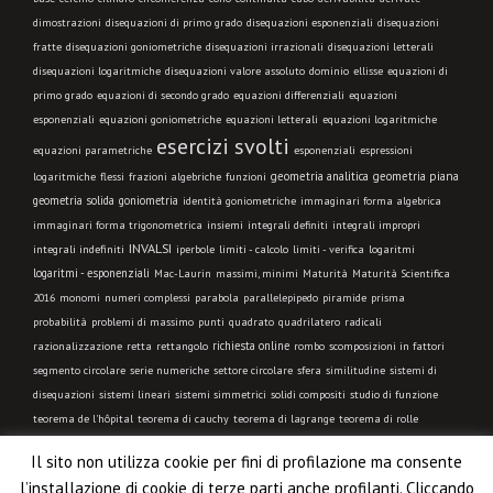
dimostrazioni
disequazioni di primo grado
disequazioni esponenziali
disequazioni
fratte
disequazioni goniometriche
disequazioni irrazionali
disequazioni letterali
disequazioni logaritmiche
disequazioni valore assoluto
dominio
ellisse
equazioni di
primo grado
equazioni di secondo grado
equazioni differenziali
equazioni
esponenziali
equazioni goniometriche
equazioni letterali
equazioni logaritmiche
esercizi svolti
equazioni parametriche
esponenziali
espressioni
geometria analitica
geometria piana
logaritmiche
flessi
frazioni algebriche
funzioni
geometria solida
goniometria
identità goniometriche
immaginari forma algebrica
immaginari forma trigonometrica
insiemi
integrali definiti
integrali impropri
INVALSI
integrali indefiniti
limiti - calcolo
iperbole
limiti - verifica
logaritmi
logaritmi - esponenziali
Mac-Laurin
massimi, minimi
Maturità
Maturità Scientifica
2016
monomi
numeri complessi
parabola
parallelepipedo
piramide
prisma
probabilità
problemi di massimo
punti
quadrato
quadrilatero
radicali
richiesta online
razionalizzazione
retta
rettangolo
rombo
scomposizioni in fattori
segmento circolare
serie numeriche
settore circolare
sfera
similitudine
sistemi di
disequazioni
sistemi lineari
sistemi simmetrici
solidi compositi
studio di funzione
teorema de l'hôpital
teorema di cauchy
teorema di lagrange
teorema di rolle
trapezio
trasformazione geometrica
triangolo equilatero
triangolo isoscele
triangolo
Il sito non utilizza cookie per fini di profilazione ma consente
qualsiasi
triangolo rettangolo
trigonometria
VIDEO LEZIONE
l’installazione di cookie di terze parti anche profilanti. Cliccando