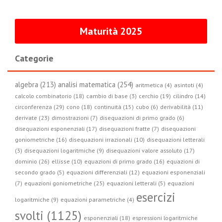
Maturità 2025
Categorie
algebra (213)
analisi matematica (254)
aritmetica (4)
asintoti (4)
calcolo combinatorio (18)
cambio di base (3)
cerchio (19)
cilindro (14)
circonferenza (29)
cono (18)
continuità (15)
cubo (6)
derivabilità (11)
derivate (23)
dimostrazioni (7)
disequazioni di primo grado (6)
disequazioni esponenziali (17)
disequazioni fratte (7)
disequazioni
goniometriche (16)
disequazioni irrazionali (10)
disequazioni letterali
(3)
disequazioni logaritmiche (9)
disequazioni valore assoluto (17)
dominio (26)
ellisse (10)
equazioni di primo grado (16)
equazioni di
secondo grado (5)
equazioni differenziali (12)
equazioni esponenziali
(7)
equazioni goniometriche (25)
equazioni letterali (5)
equazioni
esercizi
logaritmiche (9)
equazioni parametriche (4)
svolti (1125)
esponenziali (18)
espressioni logaritmiche