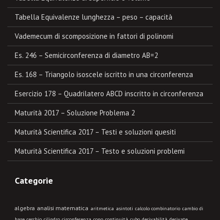
Tabella Equivalenze lunghezza – peso – capacità
Vademecum di scomposizione in fattori di polinomi
Es. 246 – Semicirconferenza di diametro AB=2
Es. 168 – Triangolo isoscele iscritto in una circonferenza
Esercizio 178 – Quadrilatero ABCD inscritto in circonferenza
Maturità 2017 – Soluzione Problema 2
Maturità Scientifica 2017 – Testi e soluzioni quesiti
Maturità Scientifica 2017 – Testo e soluzioni problemi
Categorie
algebra
analisi matematica
aritmetica
asintoti
calcolo combinatorio
cambio di
base
cerchio
cilindro
circonferenza
cono
continuità
cubo
derivabilità
derivate