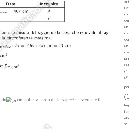
ari
cer
co
der
dis
esp
go
dis
ass
pri
equ
(7)
(5)
par
(
a 46
cm; calcola l’area della superficie sferica e il
log
fun
ana
sol