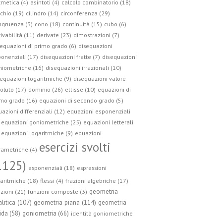
tmetica (4)
asintoti (4)
calcolo combinatorio (18)
circonferenza (29)
chio (19)
cilindro (14)
ngruenza (3)
cono (18)
continuità (15)
cubo (6)
ivabilità (11)
derivate (23)
dimostrazioni (7)
equazioni di primo grado (6)
disequazioni
onenziali (17)
disequazioni fratte (7)
disequazioni
niometriche (16)
disequazioni irrazionali (10)
equazioni logaritmiche (9)
disequazioni valore
oluto (17)
dominio (26)
ellisse (10)
equazioni di
mo grado (16)
equazioni di secondo grado (5)
azioni differenziali (12)
equazioni esponenziali
equazioni goniometriche (25)
equazioni letterali
equazioni logaritmiche (9)
equazioni
esercizi svolti
ametriche (4)
1125)
esponenziali (18)
espressioni
aritmiche (18)
flessi (4)
frazioni algebriche (17)
geometria
zioni (21)
funzioni composte (3)
geometria piana (114)
litica (107)
geometria
ida (58)
goniometria (66)
identità goniometriche