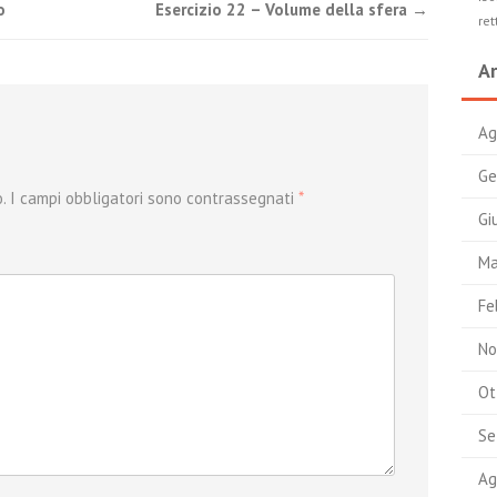
o
Esercizio 22 – Volume della sfera
→
ret
Ar
Ag
Ge
.
I campi obbligatori sono contrassegnati
*
Gi
Ma
Fe
No
Ot
Se
Ag