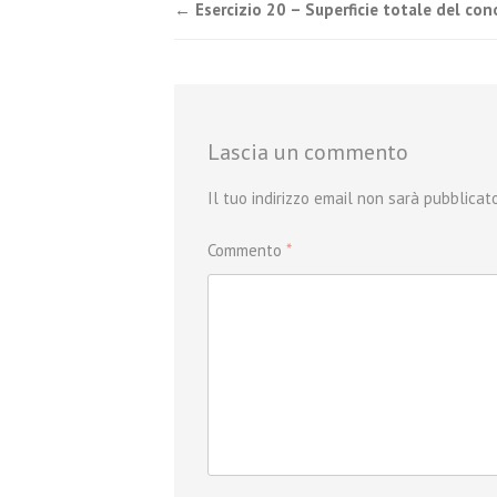
Post
←
Esercizio 20 – Superficie totale del con
navigation
Lascia un commento
Il tuo indirizzo email non sarà pubblicato
Commento
*