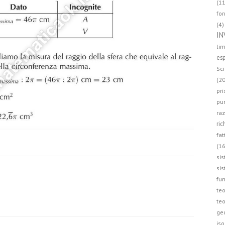
(11
for
(4)
IN
lim
esp
Sci
(20
pri
pun
raz
ric
fat
(16
sis
sis
fun
teo
teo
ge
iso