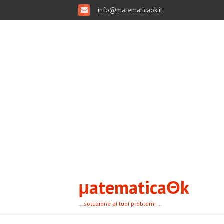
info@matematicaok.it
μatematicaΘk
… soluzione ai tuoi problemi …