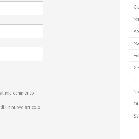
Gi
Ma
Ap
Ma
Fe
Ge
Di
No
e al mio commento.
Ot
 di un nuovo articolo.
Se