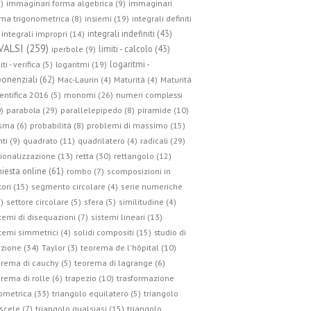
)
immaginari forma algebrica (9)
immaginari
ma trigonometrica (8)
insiemi (19)
integrali definiti
integrali indefiniti (43)
integrali impropri (14)
VALSI (259)
limiti - calcolo (43)
iperbole (9)
logaritmi -
iti - verifica (5)
logaritmi (19)
onenziali (62)
Mac-Laurin (4)
Maturità (4)
Maturità
entifica 2016 (5)
monomi (26)
numeri complessi
parabola (29)
)
parallelepipedo (8)
piramide (10)
sma (6)
probabilità (8)
problemi di massimo (15)
radicali (29)
ti (9)
quadrato (11)
quadrilatero (4)
retta (30)
ionalizzazione (13)
rettangolo (12)
hiesta online (61)
rombo (7)
scomposizioni in
tori (15)
segmento circolare (4)
serie numeriche
)
settore circolare (5)
sfera (5)
similitudine (4)
temi di disequazioni (7)
sistemi lineari (13)
studio di
temi simmetrici (4)
solidi compositi (15)
zione (34)
Taylor (3)
teorema de l'hôpital (10)
rema di cauchy (5)
teorema di lagrange (6)
trasformazione
rema di rolle (6)
trapezio (10)
ometrica (33)
triangolo equilatero (5)
triangolo
scele (7)
triangolo qualsiasi (15)
triangolo