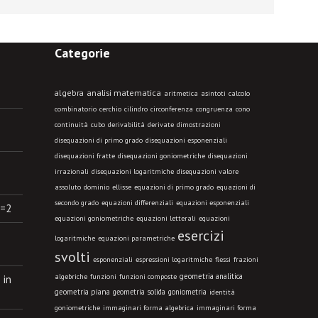
Categorie
algebra
analisi matematica
aritmetica
asintoti
calcolo
combinatorio
cerchio
cilindro
circonferenza
congruenza
cono
continuità
cubo
derivabilità
derivate
dimostrazioni
disequazioni di primo grado
disequazioni esponenziali
disequazioni fratte
disequazioni goniometriche
disequazioni
irrazionali
disequazioni logaritmiche
disequazioni valore
assoluto
dominio
ellisse
equazioni di primo grado
equazioni di
secondo grado
equazioni differenziali
equazioni esponenziali
B=2
equazioni goniometriche
equazioni letterali
equazioni
esercizi
logaritmiche
equazioni parametriche
svolti
esponenziali
espressioni logaritmiche
flessi
frazioni
geometria analitica
algebriche
funzioni
funzioni composte
 in
geometria piana
geometria solida
goniometria
identità
goniometriche
immaginari forma algebrica
immaginari forma