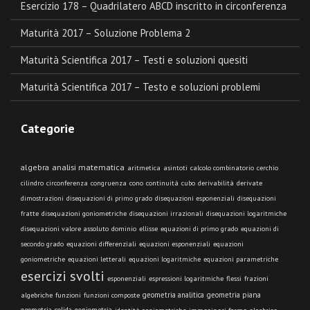
Esercizio 178 – Quadrilatero ABCD inscritto in circonferenza
Maturità 2017 – Soluzione Problema 2
Maturità Scientifica 2017 – Testi e soluzioni quesiti
Maturità Scientifica 2017 – Testo e soluzioni problemi
Categorie
algebra
analisi matematica
aritmetica
asintoti
calcolo combinatorio
cerchio
cilindro
circonferenza
congruenza
cono
continuità
cubo
derivabilità
derivate
dimostrazioni
disequazioni di primo grado
disequazioni esponenziali
disequazioni
fratte
disequazioni goniometriche
disequazioni irrazionali
disequazioni logaritmiche
disequazioni valore assoluto
dominio
ellisse
equazioni di primo grado
equazioni di
secondo grado
equazioni differenziali
equazioni esponenziali
equazioni
goniometriche
equazioni letterali
equazioni logaritmiche
equazioni parametriche
esercizi svolti
esponenziali
espressioni logaritmiche
flessi
frazioni
geometria analitica
geometria piana
algebriche
funzioni
funzioni composte