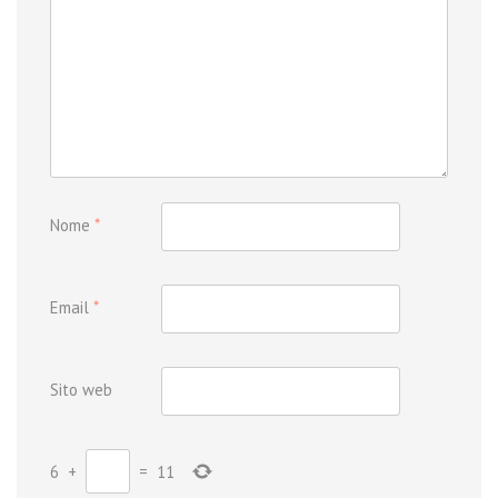
Nome
*
Email
*
Sito web
6
+
=
11