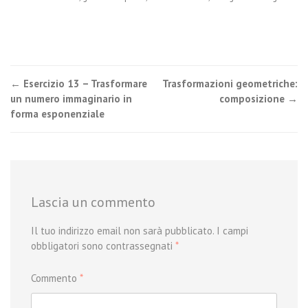
Post
←
Esercizio 13 – Trasformare
Trasformazioni geometriche:
un numero immaginario in
composizione
→
navigation
forma esponenziale
Lascia un commento
Il tuo indirizzo email non sarà pubblicato.
I campi
obbligatori sono contrassegnati
*
Commento
*