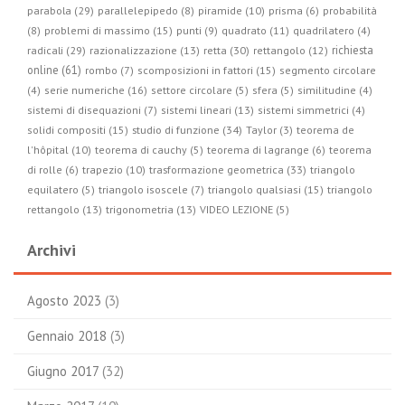
parabola (29)
parallelepipedo (8)
piramide (10)
prisma (6)
probabilità
(8)
problemi di massimo (15)
punti (9)
quadrato (11)
quadrilatero (4)
radicali (29)
retta (30)
richiesta
razionalizzazione (13)
rettangolo (12)
online (61)
rombo (7)
scomposizioni in fattori (15)
segmento circolare
(4)
serie numeriche (16)
settore circolare (5)
sfera (5)
similitudine (4)
sistemi di disequazioni (7)
sistemi lineari (13)
sistemi simmetrici (4)
studio di funzione (34)
solidi compositi (15)
Taylor (3)
teorema de
l'hôpital (10)
teorema di cauchy (5)
teorema di lagrange (6)
teorema
trasformazione geometrica (33)
di rolle (6)
trapezio (10)
triangolo
equilatero (5)
triangolo isoscele (7)
triangolo qualsiasi (15)
triangolo
rettangolo (13)
trigonometria (13)
VIDEO LEZIONE (5)
Archivi
Agosto 2023
(3)
Gennaio 2018
(3)
Giugno 2017
(32)