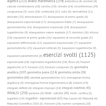
algebra (213)
analisi matematica (254)
aritmetica (4)
asintoti (4)
circonferenza (29)
calcolo combinatorio (18)
cerchio (19)
cilindro (14)
congruenza (3)
cono (18)
continuità (15)
cubo (6)
derivabilità (11)
derivate (23)
dimostrazioni (7)
disequazioni di primo grado (6)
disequazioni esponenziali (17)
disequazioni fratte (7)
disequazioni
goniometriche (16)
disequazioni irrazionali (10)
disequazioni
logaritmiche (9)
disequazioni valore assoluto (17)
dominio (26)
ellisse
(10)
equazioni di primo grado (16)
equazioni di secondo grado (5)
equazioni differenziali (12)
equazioni esponenziali (7)
equazioni
goniometriche (25)
equazioni letterali (5)
equazioni logaritmiche (9)
esercizi svolti (1125)
equazioni parametriche (4)
esponenziali (18)
espressioni logaritmiche (18)
flessi (4)
frazioni
geometria
algebriche (17)
funzioni (21)
funzioni composte (3)
geometria piana (114)
analitica (107)
geometria solida (58)
goniometria (66)
identità goniometriche (11)
immaginari forma
algebrica (9)
immaginari forma trigonometrica (8)
insiemi (19)
integrali indefiniti (43)
integrali definiti (4)
integrali impropri (14)
INVALSI (259)
limiti - calcolo (43)
iperbole (9)
limiti - verifica (5)
logaritmi - esponenziali (62)
logaritmi (19)
Mac-Laurin (4)
Maturità (4)
Maturità Scientifica 2016 (5)
monomi (26)
numeri complessi (20)