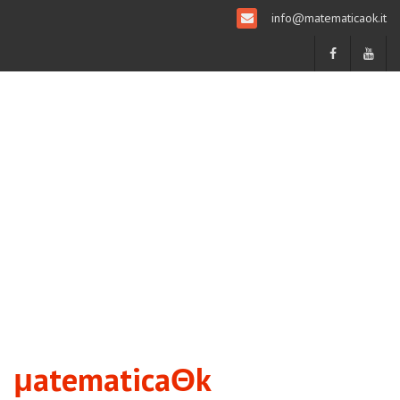
info@matematicaok.it
μatematicaΘk