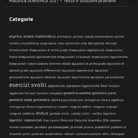
Maturità Scientifica 2017 – Testo e soluzioni problemi
Categorie
algebra
analisi matematica
aritmetica
asintoti
calcolo combinatorio
cerchio
cilindro
circonferenza
congruenza
cono
continuità
cubo
derivabilità
derivate
dimostrazioni
disequazioni di primo grado
disequazioni esponenziali
disequazioni
fratte
disequazioni goniometriche
disequazioni irrazionali
disequazioni logaritmiche
disequazioni valore assoluto
dominio
ellisse
equazioni di primo grado
equazioni di
secondo grado
equazioni differenziali
equazioni esponenziali
equazioni
goniometriche
equazioni letterali
equazioni logaritmiche
equazioni parametriche
esercizi svolti
esponenziali
espressioni logaritmiche
flessi
frazioni
geometria analitica
geometria piana
algebriche
funzioni
funzioni composte
geometria solida
goniometria
identità goniometriche
immaginari forma algebrica
immaginari forma trigonometrica
insiemi
integrali definiti
integrali impropri
INVALSI
integrali indefiniti
limiti - calcolo
iperbole
limiti - verifica
logaritmi
logaritmi - esponenziali
Mac-Laurin
Maturità
Maturità Scientifica 2016
monomi
numeri complessi
parabola
parallelepipedo
piramide
prisma
probabilità
problemi di
massimo
punti
quadrato
quadrilatero
radicali
razionalizzazione
retta
rettangolo