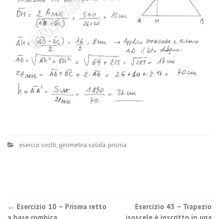
esercizi svolti
,
geometria solida
,
prisma
Post
←
Esercizio 10 – Prisma retto
Esercizio 43 – Trapezio
a base rombica
isoscele è inscritto in una