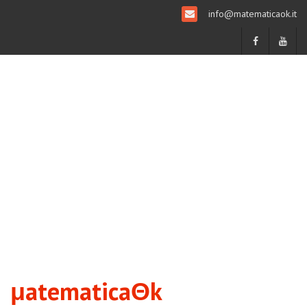
info@matematicaok.it
μatematicaΘk