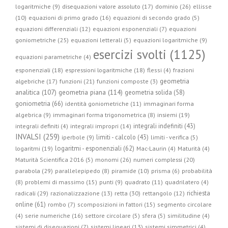
logaritmiche (9)
disequazioni valore assoluto (17)
dominio (26)
ellisse
(10)
equazioni di primo grado (16)
equazioni di secondo grado (5)
equazioni differenziali (12)
equazioni esponenziali (7)
equazioni
goniometriche (25)
equazioni letterali (5)
equazioni logaritmiche (9)
esercizi svolti (1125)
equazioni parametriche (4)
esponenziali (18)
espressioni logaritmiche (18)
flessi (4)
frazioni
geometria
algebriche (17)
funzioni (21)
funzioni composte (3)
geometria piana (114)
analitica (107)
geometria solida (58)
goniometria (66)
identità goniometriche (11)
immaginari forma
algebrica (9)
immaginari forma trigonometrica (8)
insiemi (19)
integrali indefiniti (43)
integrali definiti (4)
integrali impropri (14)
INVALSI (259)
limiti - calcolo (43)
iperbole (9)
limiti - verifica (5)
logaritmi - esponenziali (62)
logaritmi (19)
Mac-Laurin (4)
Maturità (4)
Maturità Scientifica 2016 (5)
monomi (26)
numeri complessi (20)
parabola (29)
parallelepipedo (8)
piramide (10)
prisma (6)
probabilità
(8)
problemi di massimo (15)
punti (9)
quadrato (11)
quadrilatero (4)
radicali (29)
retta (30)
richiesta
razionalizzazione (13)
rettangolo (12)
online (61)
rombo (7)
scomposizioni in fattori (15)
segmento circolare
(4)
serie numeriche (16)
settore circolare (5)
sfera (5)
similitudine (4)
sistemi di disequazioni (7)
sistemi lineari (13)
sistemi simmetrici (4)