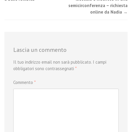
navigation
semicirconferenza – richiesta
online da Nadia
→
Lascia un commento
Il tuo indirizzo email non sarà pubblicato.
I campi
obbligatori sono contrassegnati
*
Commento
*