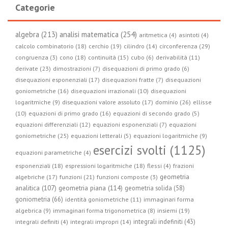
Categorie
algebra (213)
analisi matematica (254)
aritmetica (4)
asintoti (4)
circonferenza (29)
calcolo combinatorio (18)
cerchio (19)
cilindro (14)
congruenza (3)
cono (18)
continuità (15)
cubo (6)
derivabilità (11)
derivate (23)
dimostrazioni (7)
disequazioni di primo grado (6)
disequazioni esponenziali (17)
disequazioni fratte (7)
disequazioni
goniometriche (16)
disequazioni irrazionali (10)
disequazioni
logaritmiche (9)
disequazioni valore assoluto (17)
dominio (26)
ellisse
(10)
equazioni di primo grado (16)
equazioni di secondo grado (5)
equazioni differenziali (12)
equazioni esponenziali (7)
equazioni
goniometriche (25)
equazioni letterali (5)
equazioni logaritmiche (9)
esercizi svolti (1125)
equazioni parametriche (4)
esponenziali (18)
espressioni logaritmiche (18)
flessi (4)
frazioni
geometria
algebriche (17)
funzioni (21)
funzioni composte (3)
geometria piana (114)
analitica (107)
geometria solida (58)
goniometria (66)
identità goniometriche (11)
immaginari forma
algebrica (9)
immaginari forma trigonometrica (8)
insiemi (19)
integrali indefiniti (43)
integrali definiti (4)
integrali impropri (14)