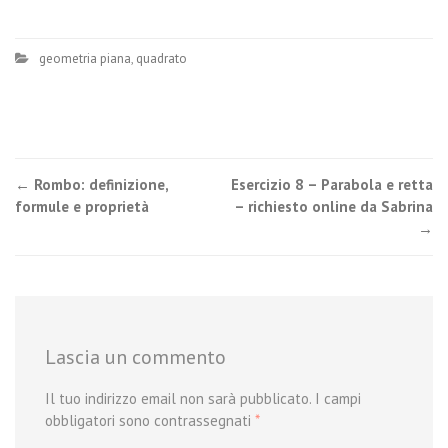
geometria piana
,
quadrato
Post
←
Rombo: definizione,
Esercizio 8 – Parabola e retta
formule e proprietà
– richiesto online da Sabrina
navigation
→
Lascia un commento
Il tuo indirizzo email non sarà pubblicato.
I campi
obbligatori sono contrassegnati
*