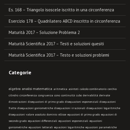
Es. 168 – Triangolo isoscele iscritto in una circonferenza
Esercizio 178 – Quadrilatero ABCD inscritto in circonferenza
Maturità 2017 – Soluzione Problema 2
Maturità Scientifica 2017 – Testi e soluzioni quesiti
Maturità Scientifica 2017 – Testo e soluzioni problemi
Categorie
algebra
analisi matematica
aritmetica
asintoti
calcolo combinatorio
cerchio
cilindro
circonferenza
congruenza
cono
continuità
cubo
derivabilità
derivate
dimostrazioni
disequazioni di primo grado
disequazioni esponenziali
disequazioni
fratte
disequazioni goniometriche
disequazioni irrazionali
disequazioni logaritmiche
disequazioni valore assoluto
dominio
ellisse
equazioni di primo grado
equazioni di
secondo grado
equazioni differenziali
equazioni esponenziali
equazioni
goniometriche
equazioni letterali
equazioni logaritmiche
equazioni parametriche