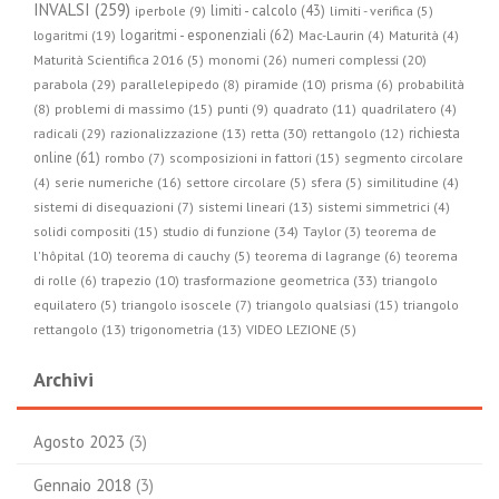
INVALSI (259)
limiti - calcolo (43)
iperbole (9)
limiti - verifica (5)
logaritmi - esponenziali (62)
logaritmi (19)
Mac-Laurin (4)
Maturità (4)
Maturità Scientifica 2016 (5)
monomi (26)
numeri complessi (20)
parabola (29)
parallelepipedo (8)
piramide (10)
prisma (6)
probabilità
(8)
problemi di massimo (15)
punti (9)
quadrato (11)
quadrilatero (4)
radicali (29)
retta (30)
richiesta
razionalizzazione (13)
rettangolo (12)
online (61)
rombo (7)
scomposizioni in fattori (15)
segmento circolare
(4)
serie numeriche (16)
settore circolare (5)
sfera (5)
similitudine (4)
sistemi di disequazioni (7)
sistemi lineari (13)
sistemi simmetrici (4)
studio di funzione (34)
solidi compositi (15)
Taylor (3)
teorema de
l'hôpital (10)
teorema di cauchy (5)
teorema di lagrange (6)
teorema
trasformazione geometrica (33)
di rolle (6)
trapezio (10)
triangolo
equilatero (5)
triangolo isoscele (7)
triangolo qualsiasi (15)
triangolo
rettangolo (13)
trigonometria (13)
VIDEO LEZIONE (5)
Archivi
Agosto 2023
(3)
Gennaio 2018
(3)