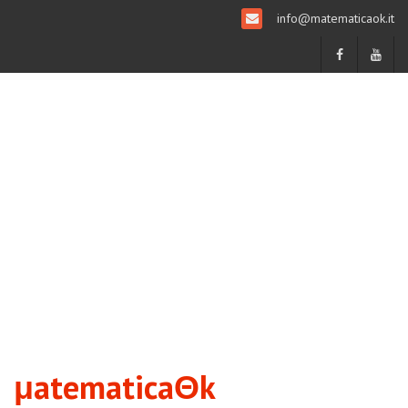
info@matematicaok.it
μatematicaΘk