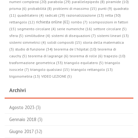
parabola (29)
numeri complessi (20)
parallelepipedo (8)
piramide (10)
prisma (6)
probabilità (8)
problemi di massimo (15)
punti (9)
quadrato
radicali (29)
retta (30)
(11)
quadrilatero (4)
razionalizzazione (13)
richiesta online (61)
rettangolo (12)
rombo (7)
scomposizioni in fattori
(15)
segmento circolare (4)
serie numeriche (16)
settore circolare (5)
sfera (5)
similitudine (4)
sistemi di disequazioni (7)
sistemi lineari (13)
sistemi simmetrici (4)
solidi compositi (15)
storia della matematica
studio di funzione (34)
(3)
teorema de l'hôpital (10)
teorema di
cauchy (5)
teorema di lagrange (6)
teorema di rolle (6)
trapezio (10)
trasformazione geometrica (33)
triangolo equilatero (5)
triangolo
isoscele (7)
triangolo qualsiasi (15)
triangolo rettangolo (13)
trigonometria (13)
VIDEO LEZIONE (5)
Archivi
Agosto 2023
(3)
Gennaio 2018
(3)
Giugno 2017
(32)