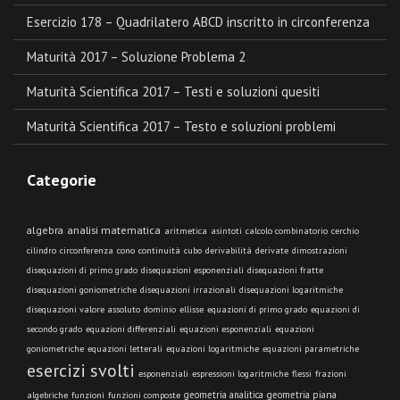
Esercizio 178 – Quadrilatero ABCD inscritto in circonferenza
Maturità 2017 – Soluzione Problema 2
Maturità Scientifica 2017 – Testi e soluzioni quesiti
Maturità Scientifica 2017 – Testo e soluzioni problemi
Categorie
algebra
analisi matematica
aritmetica
asintoti
calcolo combinatorio
cerchio
cilindro
circonferenza
cono
continuità
cubo
derivabilità
derivate
dimostrazioni
disequazioni di primo grado
disequazioni esponenziali
disequazioni fratte
disequazioni goniometriche
disequazioni irrazionali
disequazioni logaritmiche
disequazioni valore assoluto
dominio
ellisse
equazioni di primo grado
equazioni di
secondo grado
equazioni differenziali
equazioni esponenziali
equazioni
goniometriche
equazioni letterali
equazioni logaritmiche
equazioni parametriche
esercizi svolti
esponenziali
espressioni logaritmiche
flessi
frazioni
geometria analitica
geometria piana
algebriche
funzioni
funzioni composte