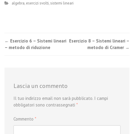
algebra
,
esercizi svolti
,
sistemi lineari
Post
←
Esercizio 6 – Sistemi lineari
Esercizio 8 – Sistemi lineari –
– metodo di riduzione
metodo di Cramer
→
navigation
Lascia un commento
Il tuo indirizzo email non sarà pubblicato.
I campi
obbligatori sono contrassegnati
*
Commento
*