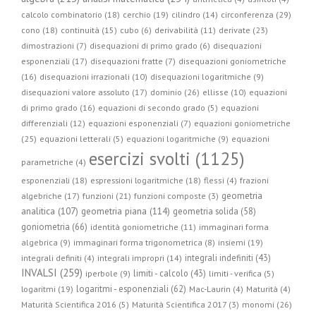
circonferenza (29)
calcolo combinatorio (18)
cerchio (19)
cilindro (14)
cono (18)
continuità (15)
cubo (6)
derivabilità (11)
derivate (23)
dimostrazioni (7)
disequazioni di primo grado (6)
disequazioni
esponenziali (17)
disequazioni fratte (7)
disequazioni goniometriche
(16)
disequazioni irrazionali (10)
disequazioni logaritmiche (9)
disequazioni valore assoluto (17)
dominio (26)
ellisse (10)
equazioni
di primo grado (16)
equazioni di secondo grado (5)
equazioni
differenziali (12)
equazioni esponenziali (7)
equazioni goniometriche
(25)
equazioni letterali (5)
equazioni logaritmiche (9)
equazioni
esercizi svolti (1125)
parametriche (4)
esponenziali (18)
espressioni logaritmiche (18)
flessi (4)
frazioni
geometria
algebriche (17)
funzioni (21)
funzioni composte (3)
geometria piana (114)
analitica (107)
geometria solida (58)
goniometria (66)
identità goniometriche (11)
immaginari forma
algebrica (9)
immaginari forma trigonometrica (8)
insiemi (19)
integrali indefiniti (43)
integrali definiti (4)
integrali impropri (14)
INVALSI (259)
limiti - calcolo (43)
iperbole (9)
limiti - verifica (5)
logaritmi - esponenziali (62)
logaritmi (19)
Mac-Laurin (4)
Maturità (4)
Maturità Scientifica 2016 (5)
Maturità Scientifica 2017 (3)
monomi (26)