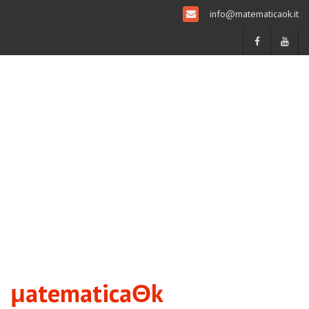
info@matematicaok.it
μatematicaΘk