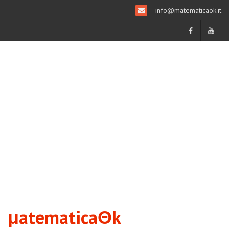
info@matematicaok.it
μatematicaΘk