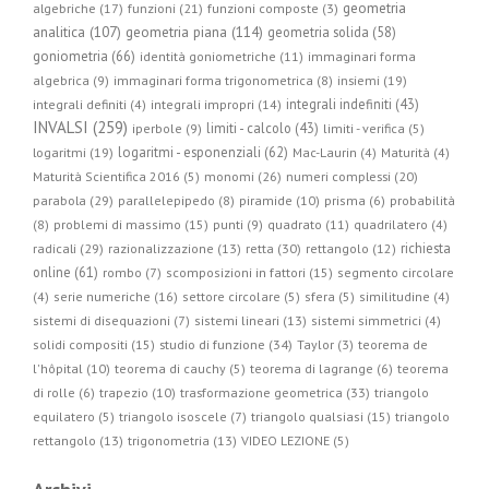
geometria
algebriche (17)
funzioni (21)
funzioni composte (3)
geometria piana (114)
analitica (107)
geometria solida (58)
goniometria (66)
identità goniometriche (11)
immaginari forma
algebrica (9)
immaginari forma trigonometrica (8)
insiemi (19)
integrali indefiniti (43)
integrali definiti (4)
integrali impropri (14)
INVALSI (259)
limiti - calcolo (43)
iperbole (9)
limiti - verifica (5)
logaritmi - esponenziali (62)
logaritmi (19)
Mac-Laurin (4)
Maturità (4)
Maturità Scientifica 2016 (5)
monomi (26)
numeri complessi (20)
parabola (29)
parallelepipedo (8)
piramide (10)
prisma (6)
probabilità
(8)
problemi di massimo (15)
punti (9)
quadrato (11)
quadrilatero (4)
radicali (29)
retta (30)
richiesta
razionalizzazione (13)
rettangolo (12)
online (61)
rombo (7)
scomposizioni in fattori (15)
segmento circolare
(4)
serie numeriche (16)
settore circolare (5)
sfera (5)
similitudine (4)
sistemi di disequazioni (7)
sistemi lineari (13)
sistemi simmetrici (4)
studio di funzione (34)
solidi compositi (15)
Taylor (3)
teorema de
l'hôpital (10)
teorema di cauchy (5)
teorema di lagrange (6)
teorema
trasformazione geometrica (33)
di rolle (6)
trapezio (10)
triangolo
equilatero (5)
triangolo isoscele (7)
triangolo qualsiasi (15)
triangolo
rettangolo (13)
trigonometria (13)
VIDEO LEZIONE (5)