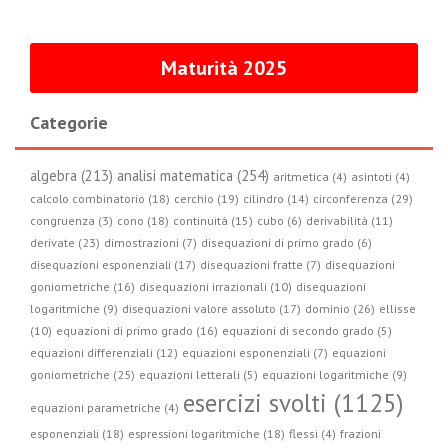
Maturità 2025
Categorie
algebra (213)
analisi matematica (254)
aritmetica (4)
asintoti (4)
circonferenza (29)
calcolo combinatorio (18)
cerchio (19)
cilindro (14)
congruenza (3)
cono (18)
continuità (15)
cubo (6)
derivabilità (11)
derivate (23)
dimostrazioni (7)
disequazioni di primo grado (6)
disequazioni esponenziali (17)
disequazioni fratte (7)
disequazioni
goniometriche (16)
disequazioni irrazionali (10)
disequazioni
logaritmiche (9)
disequazioni valore assoluto (17)
dominio (26)
ellisse
(10)
equazioni di primo grado (16)
equazioni di secondo grado (5)
equazioni differenziali (12)
equazioni esponenziali (7)
equazioni
goniometriche (25)
equazioni letterali (5)
equazioni logaritmiche (9)
esercizi svolti (1125)
equazioni parametriche (4)
esponenziali (18)
espressioni logaritmiche (18)
flessi (4)
frazioni