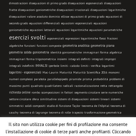
dimostrazioni
disequazioni di primo grado
disequazioni esponenziali
disequazioni
fratte
disequazioni goniometriche
disequazioni irrazionali
disequazioni logaritmiche
disequazioni valore assoluto
dominio
ellisse
equazioni di primo grado
equazioni di
secondo grado
equazioni differenziali
equazioni esponenziali
equazioni
goniometriche
equazioni letterali
equazioni logaritmiche
equazioni parametriche
esercizi svolti
esponenziali
espressioni logaritmiche
flessi
frazioni
geometria analitica
geometria piana
algebriche
funzioni
funzioni composte
geometria solida
goniometria
identità goniometriche
immaginari forma algebrica
immaginari forma trigonometrica
insiemi
integrali definiti
integrali impropri
INVALSI
integrali indefiniti
limiti - calcolo
iperbole
limiti - verifica
logaritmi
logaritmi - esponenziali
Mac-Laurin
Maturità
Maturità Scientifica 2016
monomi
numeri complessi
parabola
parallelepipedo
piramide
prisma
probabilità
problemi di
massimo
punti
quadrato
quadrilatero
radicali
razionalizzazione
retta
rettangolo
richiesta online
rombo
scomposizioni in fattori
segmento circolare
serie numeriche
settore circolare
sfera
similitudine
sistemi di disequazioni
sistemi lineari
sistemi
simmetrici
solidi compositi
studio di funzione
Taylor
teorema de l'hôpital
teorema di
cauchy
teorema di lagrange
teorema di rolle
trapezio
trasformazione geometrica
triangolo equilatero
triangolo isoscele
triangolo qualsiasi
triangolo rettangolo
Il sito non utilizza cookie per fini di profilazione ma consente
trigonometria
VIDEO LEZIONE
l’installazione di cookie di terze parti anche profilanti. Cliccando