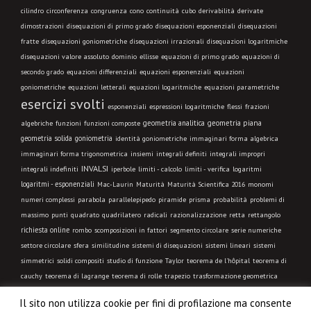
cilindro
circonferenza
congruenza
cono
continuità
cubo
derivabilità
derivate
dimostrazioni
disequazioni di primo grado
disequazioni esponenziali
disequazioni
fratte
disequazioni goniometriche
disequazioni irrazionali
disequazioni logaritmiche
disequazioni valore assoluto
dominio
ellisse
equazioni di primo grado
equazioni di
secondo grado
equazioni differenziali
equazioni esponenziali
equazioni
goniometriche
equazioni letterali
equazioni logaritmiche
equazioni parametriche
esercizi svolti
esponenziali
espressioni logaritmiche
flessi
frazioni
geometria analitica
geometria piana
algebriche
funzioni
funzioni composte
geometria solida
goniometria
identità goniometriche
immaginari forma algebrica
immaginari forma trigonometrica
insiemi
integrali definiti
integrali impropri
INVALSI
integrali indefiniti
limiti - calcolo
iperbole
limiti - verifica
logaritmi
logaritmi - esponenziali
Mac-Laurin
Maturità
Maturità Scientifica 2016
monomi
numeri complessi
parabola
parallelepipedo
piramide
prisma
probabilità
problemi di
massimo
punti
quadrato
quadrilatero
radicali
razionalizzazione
retta
rettangolo
richiesta online
rombo
scomposizioni in fattori
segmento circolare
serie numeriche
settore circolare
sfera
similitudine
sistemi di disequazioni
sistemi lineari
sistemi
simmetrici
solidi compositi
studio di funzione
Taylor
teorema de l'hôpital
teorema di
cauchy
teorema di lagrange
teorema di rolle
trapezio
trasformazione geometrica
triangolo equilatero
triangolo isoscele
triangolo qualsiasi
triangolo rettangolo
Il sito non utilizza cookie per fini di profilazione ma consente
trigonometria
VIDEO LEZIONE