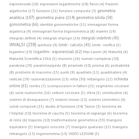
esponenziali (18)
espressioni logaritmiche (18)
flessi (4)
frazioni
geometria
algebriche (17)
funzioni (21)
funzioni composte (3)
geometria piana (114)
analitica (107)
geometria solida (58)
goniometria (66)
identità goniometriche (11)
immaginari forma
algebrica (9)
immaginari forma trigonometrica (8)
insiemi (19)
integrali indefiniti (43)
integrali definiti (4)
integrali impropri (14)
INVALSI (259)
limiti - calcolo (43)
iperbole (9)
limiti - verifica (5)
logaritmi - esponenziali (62)
logaritmi (19)
Mac-Laurin (4)
Maturità (4)
Maturità Scientifica 2016 (5)
monomi (26)
numeri complessi (20)
parabola (29)
parallelepipedo (8)
piramide (10)
prisma (6)
probabilità
(8)
problemi di massimo (15)
punti (9)
quadrato (11)
quadrilatero (4)
radicali (29)
retta (30)
richiesta
razionalizzazione (13)
rettangolo (12)
online (61)
rombo (7)
scomposizioni in fattori (15)
segmento circolare
(4)
serie numeriche (16)
settore circolare (5)
sfera (5)
similitudine (4)
sistemi di disequazioni (7)
sistemi lineari (13)
sistemi simmetrici (4)
studio di funzione (34)
solidi compositi (15)
Taylor (3)
teorema de
l'hôpital (10)
teorema di cauchy (5)
teorema di lagrange (6)
teorema
trasformazione geometrica (33)
di rolle (6)
trapezio (10)
triangolo
equilatero (5)
triangolo isoscele (7)
triangolo qualsiasi (15)
triangolo
rettangolo (13)
trigonometria (13)
VIDEO LEZIONE (5)