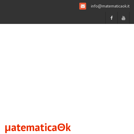
info@matematicaok.it
μatematicaΘk