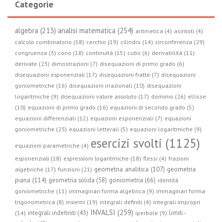
Categorie
algebra (213)
analisi matematica (254)
aritmetica (4)
asintoti (4)
circonferenza (29)
calcolo combinatorio (18)
cerchio (19)
cilindro (14)
congruenza (3)
cono (18)
continuità (15)
cubo (6)
derivabilità (11)
derivate (23)
dimostrazioni (7)
disequazioni di primo grado (6)
disequazioni esponenziali (17)
disequazioni fratte (7)
disequazioni
goniometriche (16)
disequazioni irrazionali (10)
disequazioni
logaritmiche (9)
disequazioni valore assoluto (17)
dominio (26)
ellisse
(10)
equazioni di primo grado (16)
equazioni di secondo grado (5)
equazioni differenziali (12)
equazioni esponenziali (7)
equazioni
goniometriche (25)
equazioni letterali (5)
equazioni logaritmiche (9)
esercizi svolti (1125)
equazioni parametriche (4)
esponenziali (18)
espressioni logaritmiche (18)
flessi (4)
frazioni
geometria
geometria analitica (107)
algebriche (17)
funzioni (21)
piana (114)
geometria solida (58)
goniometria (66)
identità
goniometriche (11)
immaginari forma algebrica (9)
immaginari forma
trigonometrica (8)
insiemi (19)
integrali definiti (4)
integrali impropri
INVALSI (259)
integrali indefiniti (43)
limiti -
(14)
iperbole (9)