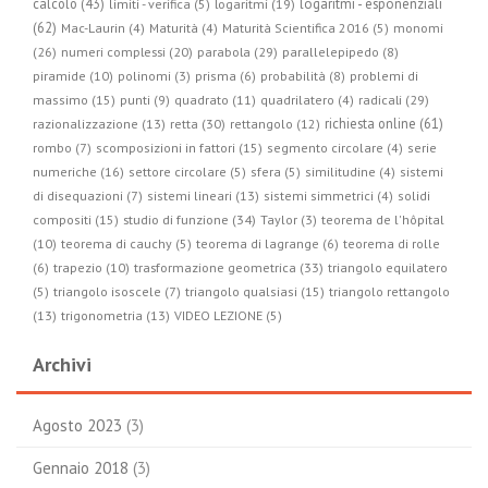
calcolo (43)
logaritmi - esponenziali
limiti - verifica (5)
logaritmi (19)
(62)
Mac-Laurin (4)
Maturità (4)
Maturità Scientifica 2016 (5)
monomi
parabola (29)
(26)
numeri complessi (20)
parallelepipedo (8)
piramide (10)
polinomi (3)
prisma (6)
probabilità (8)
problemi di
radicali (29)
massimo (15)
punti (9)
quadrato (11)
quadrilatero (4)
retta (30)
richiesta online (61)
razionalizzazione (13)
rettangolo (12)
rombo (7)
scomposizioni in fattori (15)
segmento circolare (4)
serie
numeriche (16)
settore circolare (5)
sfera (5)
similitudine (4)
sistemi
di disequazioni (7)
sistemi lineari (13)
sistemi simmetrici (4)
solidi
studio di funzione (34)
compositi (15)
Taylor (3)
teorema de l'hôpital
(10)
teorema di cauchy (5)
teorema di lagrange (6)
teorema di rolle
trasformazione geometrica (33)
(6)
trapezio (10)
triangolo equilatero
(5)
triangolo isoscele (7)
triangolo qualsiasi (15)
triangolo rettangolo
(13)
trigonometria (13)
VIDEO LEZIONE (5)
Archivi
Agosto 2023
(3)
Gennaio 2018
(3)