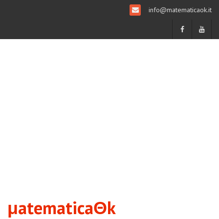
info@matematicaok.it
μatematicaΘk