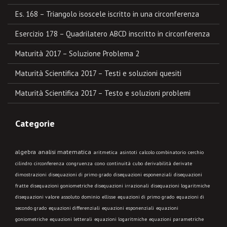
Es. 168 – Triangolo isoscele iscritto in una circonferenza
Esercizio 178 – Quadrilatero ABCD inscritto in circonferenza
Maturità 2017 – Soluzione Problema 2
Maturità Scientifica 2017 – Testi e soluzioni quesiti
Maturità Scientifica 2017 – Testo e soluzioni problemi
Categorie
algebra
analisi matematica
aritmetica
asintoti
calcolo combinatorio
cerchio
cilindro
circonferenza
congruenza
cono
continuità
cubo
derivabilità
derivate
dimostrazioni
disequazioni di primo grado
disequazioni esponenziali
disequazioni
fratte
disequazioni goniometriche
disequazioni irrazionali
disequazioni logaritmiche
disequazioni valore assoluto
dominio
ellisse
equazioni di primo grado
equazioni di
secondo grado
equazioni differenziali
equazioni esponenziali
equazioni
goniometriche
equazioni letterali
equazioni logaritmiche
equazioni parametriche