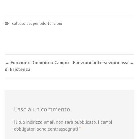
calcolo del periodo
,
funzioni
Post
←
Funzioni: Dominio o Campo
Funzioni: intersezioni assi
→
di Esistenza
navigation
Lascia un commento
Il tuo indirizzo email non sarà pubblicato.
I campi
obbligatori sono contrassegnati
*