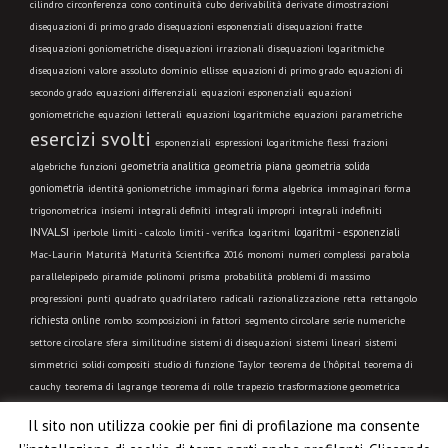
cilindro
circonferenza
cono
continuità
cubo
derivabilità
derivate
dimostrazioni
disequazioni di primo grado
disequazioni esponenziali
disequazioni fratte
disequazioni goniometriche
disequazioni irrazionali
disequazioni logaritmiche
disequazioni valore assoluto
dominio
ellisse
equazioni di primo grado
equazioni di
secondo grado
equazioni differenziali
equazioni esponenziali
equazioni
goniometriche
equazioni letterali
equazioni logaritmiche
equazioni parametriche
esercizi svolti
esponenziali
espressioni logaritmiche
flessi
frazioni
geometria analitica
geometria piana
geometria solida
algebriche
funzioni
goniometria
identità goniometriche
immaginari forma algebrica
immaginari forma
integrali indefiniti
trigonometrica
insiemi
integrali definiti
integrali impropri
INVALSI
limiti - calcolo
logaritmi - esponenziali
iperbole
limiti - verifica
logaritmi
Mac-Laurin
Maturità
Maturità Scientifica 2016
monomi
numeri complessi
parabola
parallelepipedo
piramide
polinomi
prisma
probabilità
problemi di massimo
progressioni
punti
quadrato
quadrilatero
radicali
razionalizzazione
retta
rettangolo
richiesta online
rombo
scomposizioni in fattori
segmento circolare
serie numeriche
settore circolare
sfera
similitudine
sistemi di disequazioni
sistemi lineari
sistemi
simmetrici
solidi compositi
studio di funzione
Taylor
teorema de l'hôpital
teorema di
cauchy
teorema di lagrange
teorema di rolle
trapezio
trasformazione geometrica
triangolo equilatero
triangolo isoscele
triangolo qualsiasi
triangolo rettangolo
Il sito non utilizza cookie per fini di profilazione ma consente
trigonometria
VIDEO LEZIONE