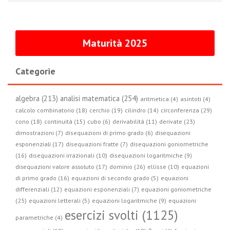
Maturità 2025
Categorie
algebra (213)
analisi matematica (254)
aritmetica (4)
asintoti (4)
circonferenza (29)
calcolo combinatorio (18)
cerchio (19)
cilindro (14)
cono (18)
continuità (15)
cubo (6)
derivabilità (11)
derivate (23)
dimostrazioni (7)
disequazioni di primo grado (6)
disequazioni
esponenziali (17)
disequazioni fratte (7)
disequazioni goniometriche
(16)
disequazioni irrazionali (10)
disequazioni logaritmiche (9)
disequazioni valore assoluto (17)
dominio (26)
ellisse (10)
equazioni
di primo grado (16)
equazioni di secondo grado (5)
equazioni
differenziali (12)
equazioni esponenziali (7)
equazioni goniometriche
(25)
equazioni letterali (5)
equazioni logaritmiche (9)
equazioni
esercizi svolti (1125)
parametriche (4)