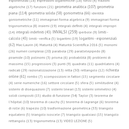
esponenziali (18)
espressioni logaritmiche (18)
flessi (4)
frazioni
geometria
geometria analitica (107)
algebriche (17)
funzioni (21)
piana (114)
geometria solida (58)
goniometria (66)
identità
goniometriche (11)
immaginari forma algebrica (9)
immaginari forma
trigonometrica (8)
insiemi (19)
integrali definiti (4)
integrali impropri
INVALSI (259)
integrali indefiniti (43)
limiti -
(14)
iperbole (9)
calcolo (43)
logaritmi - esponenziali
limiti - verifica (5)
logaritmi (19)
(62)
Mac-Laurin (4)
Maturità (4)
Maturità Scientifica 2016 (5)
monomi
parabola (29)
(26)
numeri complessi (20)
parallelepipedo (8)
piramide (10)
polinomi (3)
prisma (6)
probabilità (8)
problemi di
massimo (15)
progressioni (3)
punti (9)
quadrato (11)
quadrilatero (4)
radicali (29)
retta (30)
richiesta
razionalizzazione (13)
rettangolo (12)
online (61)
rombo (7)
scomposizioni in fattori (15)
segmento circolare
(4)
serie numeriche (16)
settore circolare (5)
sfera (5)
similitudine (4)
sistemi di disequazioni (7)
sistemi lineari (13)
sistemi simmetrici (4)
studio di funzione (34)
solidi compositi (15)
Taylor (3)
teorema de
l'hôpital (10)
teorema di cauchy (5)
teorema di lagrange (6)
teorema
trasformazione geometrica (33)
di rolle (6)
trapezio (10)
triangolo
equilatero (5)
triangolo isoscele (7)
triangolo qualsiasi (15)
triangolo
rettangolo (13)
trigonometria (13)
VIDEO LEZIONE (5)