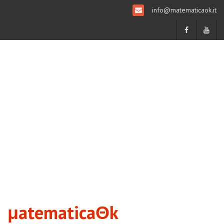
info@matematicaok.it
μatematicaΘk