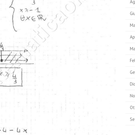
Ag
Gi
Ma
Ap
Ma
Fe
Ge
Di
No
Ot
Se