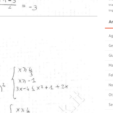
tri
tri
Ar
Ag
Ge
Gi
Ma
Fe
No
Ot
Se