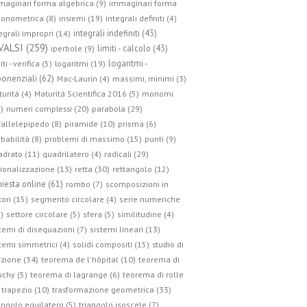
aginari forma algebrica (9)
immaginari forma
gonometrica (8)
insiemi (19)
integrali definiti (4)
integrali indefiniti (43)
egrali impropri (14)
VALSI (259)
limiti - calcolo (43)
iperbole (9)
logaritmi -
iti - verifica (5)
logaritmi (19)
onenziali (62)
Mac-Laurin (4)
massimi, minimi (3)
urità (4)
Maturità Scientifica 2016 (5)
monomi
parabola (29)
)
numeri complessi (20)
allelepipedo (8)
piramide (10)
prisma (6)
babilità (8)
problemi di massimo (15)
punti (9)
radicali (29)
drato (11)
quadrilatero (4)
retta (30)
ionalizzazione (13)
rettangolo (12)
hiesta online (61)
rombo (7)
scomposizioni in
tori (15)
segmento circolare (4)
serie numeriche
)
settore circolare (5)
sfera (5)
similitudine (4)
temi di disequazioni (7)
sistemi lineari (13)
studio di
temi simmetrici (4)
solidi compositi (15)
zione (34)
teorema de l'hôpital (10)
teorema di
chy (5)
teorema di lagrange (6)
teorema di rolle
trasformazione geometrica (33)
trapezio (10)
angolo equilatero (5)
triangolo isoscele (7)