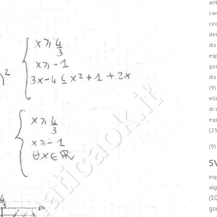
ari
cam
cir
der
dis
esp
go
dis
(9)
ell
di 
equ
(25
(9)
s
esp
alg
(1
go