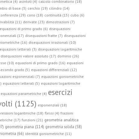
tmetica (4)
asintoti (4)
calcolo combinatorio (18)
bio di base (3)
cerchio (19)
cilindro (14)
conferenza (29)
cono (18)
continuità (15)
cubo (6)
ivabilità (11)
derivate (23)
dimostrazioni (7)
equazioni di primo grado (6)
disequazioni
onenziali (17)
disequazioni fratte (7)
disequazioni
niometriche (16)
disequazioni irrazionali (10)
equazioni letterali (3)
disequazioni logaritmiche
disequazioni valore assoluto (17)
dominio (26)
isse (10)
equazioni di primo grado (16)
equazioni
secondo grado (5)
equazioni differenziali (12)
azioni esponenziali (7)
equazioni goniometriche
)
equazioni letterali (5)
equazioni logaritmiche
esercizi
equazioni parametriche (4)
volti (1125)
esponenziali (18)
ressioni logaritmiche (18)
flessi (4)
frazioni
geometria analitica
ebriche (17)
funzioni (21)
geometria piana (114)
07)
geometria solida (58)
niometria (66)
identità goniometriche (11)