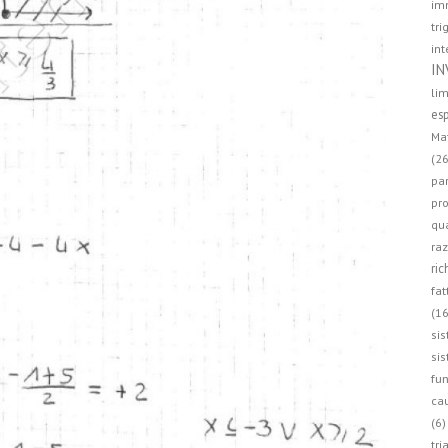
imm
tri
int
IN
lim
esp
Mat
(26
par
pro
qua
raz
ric
fat
(16
sis
sis
fun
cau
(6)
tri