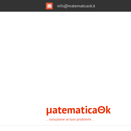
info@matematicaok.it
μatematicaΘk
… soluzione ai tuoi problemi …