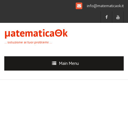
info@matematicaok.it
μatematicaΘk
… soluzione ai tuoi problemi …
Main Menu