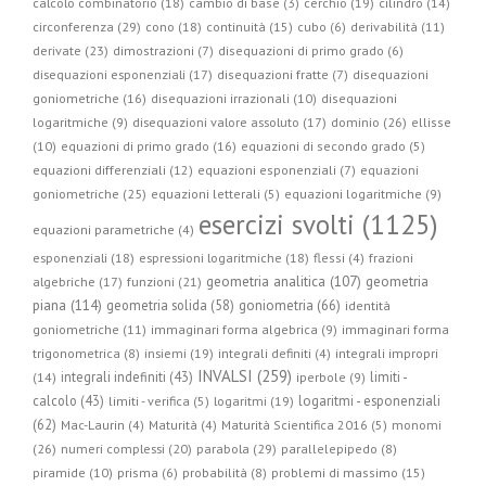
calcolo combinatorio (18)
cambio di base (3)
cerchio (19)
cilindro (14)
circonferenza (29)
cono (18)
continuità (15)
cubo (6)
derivabilità (11)
derivate (23)
dimostrazioni (7)
disequazioni di primo grado (6)
disequazioni esponenziali (17)
disequazioni fratte (7)
disequazioni
goniometriche (16)
disequazioni irrazionali (10)
disequazioni
logaritmiche (9)
disequazioni valore assoluto (17)
dominio (26)
ellisse
(10)
equazioni di primo grado (16)
equazioni di secondo grado (5)
equazioni differenziali (12)
equazioni esponenziali (7)
equazioni
goniometriche (25)
equazioni letterali (5)
equazioni logaritmiche (9)
esercizi svolti (1125)
equazioni parametriche (4)
esponenziali (18)
espressioni logaritmiche (18)
flessi (4)
frazioni
geometria
geometria analitica (107)
algebriche (17)
funzioni (21)
piana (114)
geometria solida (58)
goniometria (66)
identità
goniometriche (11)
immaginari forma algebrica (9)
immaginari forma
trigonometrica (8)
insiemi (19)
integrali definiti (4)
integrali impropri
INVALSI (259)
integrali indefiniti (43)
limiti -
(14)
iperbole (9)
calcolo (43)
logaritmi - esponenziali
limiti - verifica (5)
logaritmi (19)
(62)
Mac-Laurin (4)
Maturità (4)
Maturità Scientifica 2016 (5)
monomi
parabola (29)
(26)
numeri complessi (20)
parallelepipedo (8)
piramide (10)
prisma (6)
probabilità (8)
problemi di massimo (15)