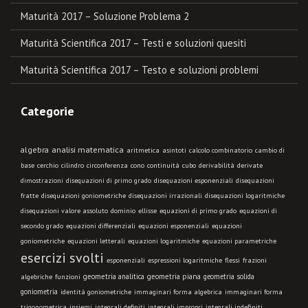
Maturità 2017 – Soluzione Problema 2
Maturità Scientifica 2017 – Testi e soluzioni quesiti
Maturità Scientifica 2017 – Testo e soluzioni problemi
Categorie
algebra
analisi matematica
aritmetica
asintoti
calcolo combinatorio
cambio di
base
cerchio
cilindro
circonferenza
cono
continuità
cubo
derivabilità
derivate
dimostrazioni
disequazioni di primo grado
disequazioni esponenziali
disequazioni
fratte
disequazioni goniometriche
disequazioni irrazionali
disequazioni logaritmiche
disequazioni valore assoluto
dominio
ellisse
equazioni di primo grado
equazioni di
secondo grado
equazioni differenziali
equazioni esponenziali
equazioni
goniometriche
equazioni letterali
equazioni logaritmiche
equazioni parametriche
esercizi svolti
esponenziali
espressioni logaritmiche
flessi
frazioni
geometria analitica
geometria piana
geometria solida
algebriche
funzioni
goniometria
identità goniometriche
immaginari forma algebrica
immaginari forma
integrali indefiniti
trigonometrica
insiemi
integrali definiti
integrali impropri