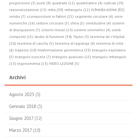
radicali (29)
progressioni (3)
punti (9)
quadrato (11)
quadrilatero (4)
retta (30)
richiesta online (61)
razionalizzazione (13)
rettangolo (12)
rombo (7)
scomposizioni in fattori (15)
segmento circolare (4)
serie
numeriche (16)
settore circolare (5)
sfera (5)
similitudine (4)
sistemi
di disequazioni (7)
sistemi lineari (13)
sistemi simmetrici (4)
solidi
studio di funzione (34)
compositi (15)
Taylor (3)
teorema de l'hôpital
(10)
teorema di cauchy (5)
teorema di lagrange (6)
teorema di rolle
trasformazione geometrica (33)
(6)
trapezio (10)
triangolo equilatero
(5)
triangolo isoscele (7)
triangolo qualsiasi (15)
triangolo rettangolo
(13)
trigonometria (13)
VIDEO LEZIONE (5)
Archivi
Agosto 2023
(3)
Gennaio 2018
(3)
Giugno 2017
(32)
Marzo 2017
(10)